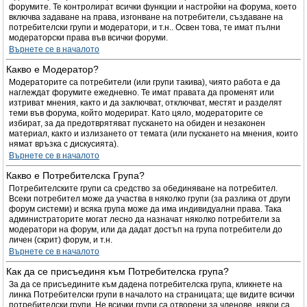
форумите. Те контролират всички функции и настройки на форума, което
включва задаване на права, изгонване на потребители, създаване на
потребителски групи и модератори, и т.н.. Освен това, те имат пълни
модераторски права във всички форуми.
Върнете се в началото
Какво е Модератор?
Модераторите са потребители (или групи такива), чиято работа е да
наглеждат форумите ежедневно. Те имат правата да променят или
изтриват мнения, както и да заключват, отключват, местят и разделят
теми във форума, който модерират. Като цяло, модераторите се
избират, за да предотврятяват пускането на обиден и незаконен
материал, както и излизането от темата (или пускането на мнения, които
нямат връзка с дискусията).
Върнете се в началото
Какво е Потребителска Група?
Потребителските групи са средство за обединяване на потребител.
Всеки потребител може да участва в няколко групи (за разлика от други
форум системи) и всяка група може да има индивидуални права. Така
администраторите могат лесно да назначат няколко потребители за
модератори на форум, или да дадат достъп на група потребители до
личен (скрит) форум, и т.н.
Върнете се в началото
Как да се присъединя към Потребителска група?
За да се присъедините към дадена потребителска група, кликнете на
линка Потребителски групи в началото на страницата; ще видите всички
потребителски групи. Не всички групи са отворени за членове, някои са