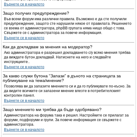
Върнете се в началото
Защо получих предупреждение?
Във всеки форум има различни правила. Възможно е да сте получили
предупреждение, защото сте нарушили някое от правилата. Решението
се взема от администратора, phpBB групата няма нищо общо с това.
Свържете се с администратора за повече информация.
Върнете се в началото
Как да докладвам за мнения на модератор?
Ако администратора е разрешил докладването с/у всяко мнения трябва
да виждате бутон докладвай. Натиснете на него и следвайте
инструкциите..
Върнете се в началото
За какво служи бутона “Запази” в дъното на страницата за
публикуване на тема/мнение?
Позволява ви да запазите мнението си и да го публикувате по-късно. За
да видите всичките си запазени мнение влезте в потребителският
контролен панел.
Върнете се в началото
Защо мнението ми трябва да бъде одобрявано?
Администратора на форума така е решил. Настройките се прилагат за
форуми, подфоруми и групи. За повече информация се свържете с
администратора.
Върнете се в началото