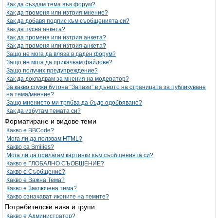
Как да създам тема във форум?
Как да променя или изтрия мнение?
Как да добавя подпис към съобщенията си?
Как да пусна анкета?
Как да променя или изтрия анкета?
Как да променя или изтрия анкета?
Защо не мога да вляза в даден форум?
Защо не мога да прикачвам файлове?
Защо получих предупреждение?
Как да докладвам за мнения на модератор?
За какво служи бутона “Запази” в дъното на страницата за публикуване
на тема/мнение?
Защо мнението ми трябва да бъде одобрявано?
Как да избутам темата си?
Форматиране и видове теми
Какво е BBCode?
Мога ли да ползвам HTML?
Какво са Smilies?
Мога ли да прилагам картинки към съобщенията си?
Какво е ГЛОБАЛНО СЪОБЩЕНИЕ?
Какво е Съобщение?
Какво е Важна Тема?
Какво е Заключена тема?
Какво означават иконите на темите?
Потребителски нива и групи
Какво е Администратор?