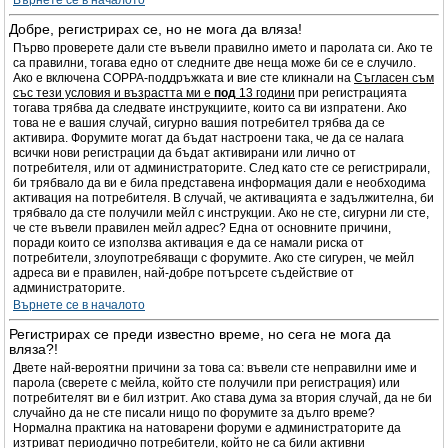
Върнете се в началото
Добре, регистрирах се, но не мога да вляза!
Първо проверете дали сте въвели правилно името и паролата си. Ако те
са правилни, тогава едно от следните две неща може би се е случило.
Ако е включена COPPA-поддръжката и вие сте кликнали на
Съгласен съм
със тези условия и възрастта ми е
под
13 години
при регистрацията
тогава трябва да следвате инструкциите, които са ви изпратени. Ако
това не е вашия случай, сигурно вашия потребител трябва да се
активира. Форумите могат да бъдат настроени така, че да се налага
всички нови регистрации да бъдат активирани или лично от
потребителя, или от администраторите. След като сте се регистрирали,
би трябвало да ви е била представена информация дали е необходима
активация на потребителя. В случай, че активацията е задължителна, би
трябвало да сте получили мейл с инструкции. Ако не сте, сигурни ли сте,
че сте въвели правилен мейл адрес? Една от основните причини,
поради които се използва активация е да се намали риска от
потребители, злоупотребяващи с форумите. Ако сте сигурен, че мейл
адреса ви е правилен, най-добре потърсете съдействие от
администраторите.
Върнете се в началото
Регистрирах се преди известно време, но сега не мога да
вляза?!
Двете най-вероятни причини за това са: въвели сте неправилни име и
парола (сверете с мейла, който сте получили при регистрация) или
потребителят ви е бил изтрит. Ако става дума за втория случай, да не би
случайно да не сте писали нищо по форумите за дълго време?
Нормална практика на натоварени форуми е администраторите да
изтриват периодично потребители, който не са били активни