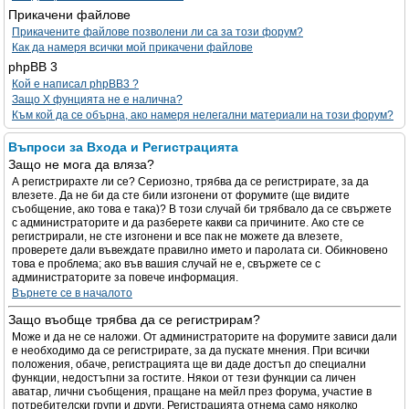
Прикачени файлове
Прикачените файлове позволени ли са за този форум?
Как да намеря всички мой прикачени файлове
phpBB 3
Кой е написал phpBB3 ?
Защо X фунцията не е налична?
Към кой да се обърна, ако намеря нелегални материали на този форум?
Въпроси за Входа и Регистрацията
Защо не мога да вляза?
А регистрирахте ли се? Сериозно, трябва да се регистрирате, за да
влезете. Да не би да сте били изгонени от форумите (ще видите
съобщение, ако това е така)? В този случай би трябвало да се свържете
с администраторите и да разберете какви са причините. Ако сте се
регистрирали, не сте изгонени и все пак не можете да влезете,
проверете дали въвеждате правилно името и паролата си. Обикновено
това е проблема; ако във вашия случай не е, свържете се с
администраторите за повече информация.
Върнете се в началото
Защо въобще трябва да се регистрирам?
Може и да не се наложи. От администраторите на форумите зависи дали
е необходимо да се регистрирате, за да пускате мнения. При всички
положения, обаче, регистрацията ще ви даде достъп до специални
функции, недостъпни за гостите. Някои от тези функции са личен
аватар, лични съобщения, пращане на мейл през форума, участие в
потребителски групи и други. Регистрацията отнема само няколко