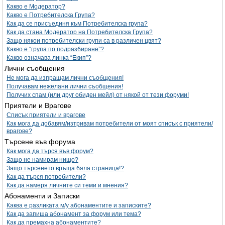
Какво е Модератор?
Какво е Потребителска Група?
Как да се присъединя към Потребителска група?
Как да стана Модератор на Потребителска Група?
Защо някои потребителски групи са в различен цвят?
Какво е “група по подразбиране”?
Какво означава линка “Екип”?
Лични съобщения
Не мога да изпращам лични съобщения!
Получавам нежелани лични съобщения!
Получих спам (или друг обиден мейл) от някой от тези форуми!
Приятели и Врагове
Списък приятели и врагове
Как мога да добавям/изтривам потребители от моят списък с приятели/
врагове?
Търсене във форума
Как мога да търся във форум?
Защо не намирам нищо?
Защо търсенето връща бяла страница!?
Как да търся потребители?
Как да намеря личните си теми и мнения?
Абонаменти и Записки
Каква е разликата м/у абонаментите и записките?
Как да запиша абонамент за форум или тема?
Как да премахна абонаментите?