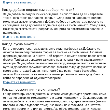
Върнете се в началото
Как да добавя подпис към съобщенията си?
За да добавите подпис към съобщение, първо трябва да си направите
такъв. Това става във вашия Профил. След като си направите подпис,
можете да включите опцията
Добави подпис
от формата за пускане на
съобщение, за да добавите подписа в края на съобщението. Също така,
можете да включите от Профила си опцията за автоматично добавяне
на подписа.
Върнете се в началото
Как да пусна анкета?
Когато пускате нова тема, ще видите отделна форма за
Добавяне на
анкета
точно под главната форма за писане на съобщение. Ако няма
форма за добавяне на анкета, най-вероятно нямате такива права в този
форум. Трябва да въведете заглавие на анкетата и поне два възможни
отговора. За да добавите възможен отговор, въведете текст и натиснете
бутона
Добавете възможен отговор
. Можете също да укажете време, за
което анкетата да бъде активна, като 0 ще резултира в безкрайна
анкета. Има лимит за възможните отговори, които можете да добавите,
който се определя от администраторите.
Върнете се в началото
Как да променя или изтрия анкета?
Също както при съобщенията, анкетите могат да бъдат променяни само
от техния автор, от модераторите и администраторите. За да промените
анкета, изберете за промяна мнението, което съдържа анкетата (винаги
първото мнение в дадена тема). Ако никой не е гласувал на анкетата,
можете я промените или изтриете. Ако обаче има поставени гласове,