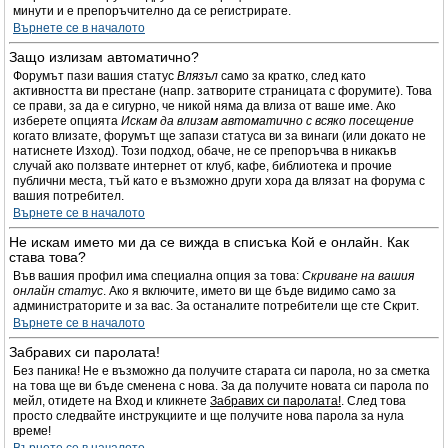
минути и е препоръчително да се регистрирате.
Върнете се в началото
Защо излизам автоматично?
Форумът пази вашия статус
Влязъл
само за кратко, след като
активността ви престане (напр. затворите страницата с форумите). Това
се прави, за да е сигурно, че никой няма да влиза от ваше име. Ако
изберете опцията
Искам да влизам автоматично с всяко посещение
когато влизате, форумът ще запази статуса ви за винаги (или докато не
натиснете Изход). Този подход, обаче, не се препоръчва в никакъв
случай ако ползвате интернет от клуб, кафе, библиотека и прочие
публични места, тъй като е възможно други хора да влязат на форума с
вашия потребител.
Върнете се в началото
Не искам името ми да се вижда в списъка Кой е онлайн. Как
става това?
Във вашия профил има специална опция за това:
Скриване на вашия
онлайн статус
. Ако я включите, името ви ще бъде видимо само за
администраторите и за вас. За останалите потребители ще сте Скрит.
Върнете се в началото
Забравих си паролата!
Без паника! Не е възможно да получите старата си парола, но за сметка
на това ще ви бъде сменена с нова. За да получите новата си парола по
мейл, отидете на Вход и кликнете
Забравих си паролата!
. След това
просто следвайте инструкциите и ще получите нова парола за нула
време!