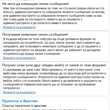
Не мога да изпращам лични съобщения!
Има три потенциални причини за това: не сте регистриран и/или не сте
влязъл, администраторите са забранили личните съобщения за всички,
или администраторите са забранили личните съобщения само за вас.
Ако става дума за последното, можете да се свържете с
администраторите и да попитате каква е причината.
Върнете се в началото
Получавам нежелани лични съобщения!
В бъдещи версии на този софтуер ще бъде добавена функция за
игнориране на потребители. За сега, обаче, всичко, което можете да
направите, ако получавате нежелани съобщения, е да се свържете с
администраторите на форума, които могат да забранят на досадния
потребител да праща лични съобщения.
Върнете се в началото
Получих спам (или друг обиден мейл) от някой от тези форуми!
Съжаляваме да чуем това. Мейл формата, от която е бил пунат този
мейл има някои функции, позволяващи да се проследи кой потребител е
изпратил съобщението. Изпратете на администратора пълно копие на
мейла, който сте получили. Много важно е да включите и хедърите на
съобщението! Администраторите ще се погрижат за проблемния
потребител.
Върнете се в началото
Приятели и Врагове
Списък приятели и врагове