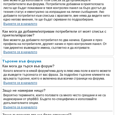
Вие можете да използвате този списък за да организирате
потребителите във форума. Потребители добавени в приятелската
листа ще бъдат показвани в твоя контролен панел за бърз достъп до
техния статус и евентуално за изпращане на лични съобщения. Ако
добавите потребител към списъка с враговете, вие няма да видите нито
едно негово мнения, те ще бъдат скривани по подразбиране.
Върнете се в началото
Как мога да добавям/изтривам потребители от моят списък с
приятели/врагове?
Вие можете да добавите потребител по два начина. Единия е през
профила на потребителя, другият начин е през контролния панел. От
там директно въвеждате имена, съответно и да изтривате.
Върнете се в началото
Търсене във форума
Как мога да търся във форум?
Когато влезете в някой форум/тема долу в ляво има поле в което можете
да въведете търсената от вас фраза. За подробно търсене кликнете на
връзката търсене, която е включена във всички страници на форума.
Върнете се в началото
Защо не намирам нищо?
Вероятно термините, които ползвате са много често срещани и не са
индексирани от phpBB3. Бъдете по-специфичен и използвайте
допълнителните опции.
Върнете се в началото
Защо търсенето връща бяла страница!?