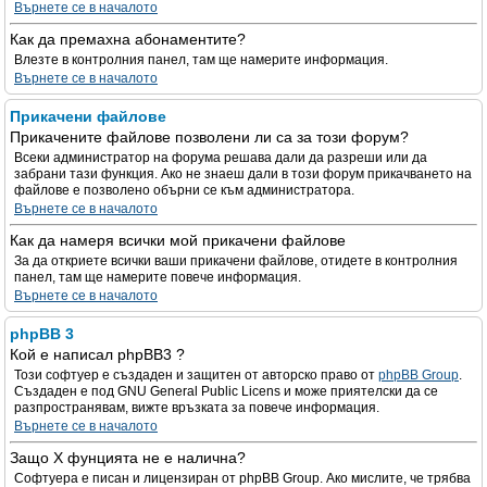
Върнете се в началото
Как да премахна абонаментите?
Влезте в контролния панел, там ще намерите информация.
Върнете се в началото
Прикачени файлове
Прикачените файлове позволени ли са за този форум?
Всеки администратор на форума решава дали да разреши или да
забрани тази функция. Ако не знаеш дали в този форум прикачването на
файлове е позволено обърни се към администратора.
Върнете се в началото
Как да намеря всички мой прикачени файлове
За да откриете всички ваши прикачени файлове, отидете в контролния
панел, там ще намерите повече информация.
Върнете се в началото
phpBB 3
Кой е написал phpBB3 ?
Този софтуер е създаден и защитен от авторско право от
phpBB Group
.
Създаден е под GNU General Public Licens и може приятелски да се
разпространявам, вижте връзката за повече информация.
Върнете се в началото
Защо X фунцията не е налична?
Софтуера е писан и лицензиран от phpBB Group. Ако мислите, че трябва