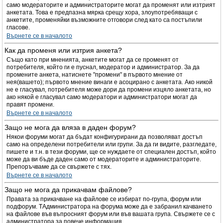
само модераторите и администраторите могат да променят или изтрият
анкетата. Това е предпазна мярка срещу хора, злоупотребяващи с
анкетите, променяйки възможните отговори след като са постъпили
гласове.
Върнете се в началото
Как да променя или изтрия анкета?
Също като при мненията, анкетите могат да се променят от
потребителя, който ги е пуснал, модератор и администратор. За да
промените анкета, натиснете "промени" в първото мнение от
нея(вашето); първото мнение винаги е асоцирано с анкетата. Ако никой
не е гласувал, потребителя може дори да промени изцяло анкетата, но
ако някой е гласувал само модератори и администратори могат да
правят промени.
Върнете се в началото
Защо не мога да вляза в даден форум?
Някои форуми могат да бъдат конфигурирани да позволяват достъп
само на определени потребители или групи. За да ги видите, разгледате,
пишете и т.н. в тези форуми, ще се нуждаете от специален достъп, който
може да ви бъде даден само от модераторите и администраторите.
Препоръчваме да се свържете с тях.
Върнете се в началото
Защо не мога да прикачвам файлове?
Правата за прикачване на файлове се избират по-група, форум или
подфорум. TАдминистратора на форума може да е забранил качването
на файлове във въпросният форум или във вашата група. Свържете се с
администратора за повече информация.