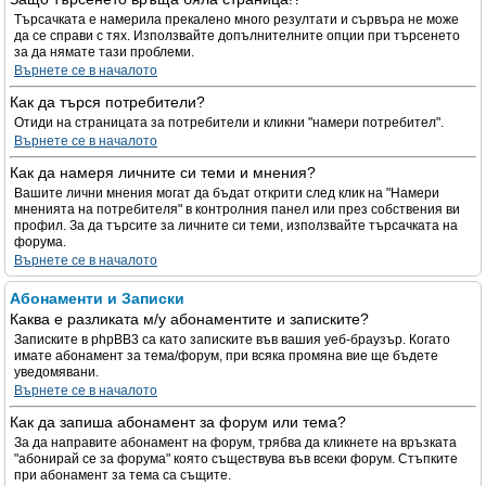
Търсачката е намерила прекалено много резултати и сървъра не може
да се справи с тях. Използвайте допълнителните опции при търсенето
за да нямате тази проблеми.
Върнете се в началото
Как да търся потребители?
Отиди на страницата за потребители и кликни "намери потребител".
Върнете се в началото
Как да намеря личните си теми и мнения?
Вашите лични мнения могат да бъдат открити след клик на "Намери
мненията на потребителя" в контролния панел или през собствения ви
профил. За да търсите за личните си теми, използвайте търсачката на
форума.
Върнете се в началото
Абонаменти и Записки
Каква е разликата м/у абонаментите и записките?
Записките в phpBB3 са като записките във вашия уеб-браузър. Когато
имате абонамент за тема/форум, при всяка промяна вие ще бъдете
уведомявани.
Върнете се в началото
Как да запиша абонамент за форум или тема?
За да направите абонамент на форум, трябва да кликнете на връзката
"абонирай се за форума" която съществува във всеки форум. Стъпките
при абонамент за тема са същите.