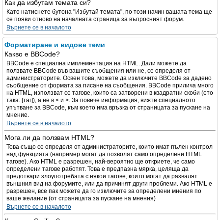
Как да избутам темата си?
Като натиснете бутона "Избутай темата", по този начин вашата тема ще
се появи отново на началната страница за въпросният форум.
Върнете се в началото
Форматиране и видове теми
Какво е BBCode?
BBCode е специална имплементация на HTML. Дали можете да
ползвате BBCode във вашите съобщения или не, се определя от
администраторите. Освен това, можете да изключите BBCode за дадено
съобщение от формата за писане на съобщения. BBCode прилича много
на HTML, използват се тагове, които са затворени в квадратни скоби (ето
така: [таг]), а не в < и >. За повече информация, вижте специалното
упътване за BBCode, към което има връзка от страницата за пускане на
мнение.
Върнете се в началото
Мога ли да ползвам HTML?
Това също се определя от администраторите, които имат пълен контрол
над функцията (например могат да позволят само определени HTML
тагове). Ако HTML е разрешен, най-вероятно ще откриете, че само
определени тагове работят. Това е предпазна мярка, целяща да
предотвари злоупотребата с някои тагове, които могат да развалят
външния вид на форумите, или да причинят други проблеми. Ако HTML е
разрешен, все пак можете да го изключите за определени мнения по
ваше желание (от страницата за пускане на мнения)
Върнете се в началото