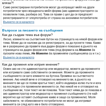
вляза?!
Само регистрирани потребители могат да изпращат мейл на други
потребители чрез вградената мейл форма (ако администраторите са
позволили това, разбира се). Това се прави с цел да се предпазят
регистрираните от злоупотреба от страна на анонимни потребители.
Върнете се в началото
Въпроси за писането на съобщения
Как да създам тема във форум?
Лесно, кликнете на съответния бутон на страницата на някой форум или
тема. Може да се наложи да се регистрирате, за да пуснете тема. Какво
ви е разрешено да правите във даден форум е показано в дъното на
страницата на даден форум или тема (под формата на
Можете
да
пускате нови теми,
Не Можете
да променяте съобщенията си
и т.н.)
Върнете се в началото
Как да променя или изтрия мнение?
Освен ако не сте администратор или модератор, можете да променяте
или изтривате само собствените си мнения. Можете да промените
съобщението си като кликнете на бутона
Промяна
за съответното
мнение. Ако някой вече е отговорил на мнението ви, в дъното на
мнението ви ще се появи кратък текст, който индикира колко пъти и кога
за последно сте променили мнението си. Ако никой не е отговорил на
съобщение ви, този текст не ви показва. Този текст няма да се показва и
ако администратор или модератор е променил съобщението (те най-
вероятно ще оставят съобщение какво и защо са променили). Моля
забележете, че обикновените потребители не могат да изтриват
мненията си след като им е било отговорено.