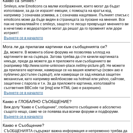
Какво са Smilies?
Smileys, или Emoticons са малки изображения, които могат да бъдат
използвани, за да се изразят емоции, с помощта на кратък код,
например :) означава усмивка, а :( означава нацупване. Пълният списък с
emoticons може да бъде видян в страницата за пускане на мнения. Все
пак не прекалявайте с smileys, защото те лесщо превръщат мнението ви
в нечетимо и модераторите могат да решат да го променят или дори
изтрият!
Върнете се в началото
Мога ли да прилагам картинки към съобщенията си?
Да, можете. В момента обаче форума не позволява ъплоуд на
картинките ви на сървъра. Затова трябва да сте качили картинката
някъде, преди да можете да я приложите към съобщението ви
(например http://www.some-unknown-place.net/my-picture.gif). Не можете
да прилагате картинки, намиращи се на вашия компютър (освен ако е
публично достъпен сървър!), или намиращи се зад някакъв защитен
механизъм, като например мейлбоксове на hotmail или yahoo, сайтове,
защитени с парола и т.н. За да приложите картинка, използвайте
съответния BBCode таг [img] или HTML (ако е разрешен).
Върнете се в началото
Какво е ГЛОБАЛНО СЪОБЩЕНИЕ?
Виж долу "Какво е Съобщение", глобалното съобщение е абсолютно
същото нещо, само че се появява във всички форуми и подфоруми.
Върнете се в началото
Какво е Съобщение?
СЪОБЩЕНИЯТА съдържат важна информация и непременно трябва да