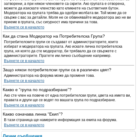
затворени, а при някои членовете са скрити. Ако групата е отворена,
можете да изискате членство като кликнете на съответния бутон.
Модератора на групата трябва да одобри молбата ви. Той може да се
свърже с вас за детайли. Моля не се обвинявайте модератора ако не ви
приеме в групата, със сигурност има причини за това.
Върнете се в началото
Как да стана Модератор на Потребителска Група?
Потребителските групи се създават от администраторите, които
избират и модератора на групата. Ако искате лична потребителска
група, ня която да сте модератор, би трябвало да се свържете с
администраторите. Пратете им лично съобщение например.
Върнете се в началото
Защо някои потребителски групи са в различен цвят?
Администратора на форума може да променя това.
Върнете се в началото
Какво е “група по подразбиране”?
Ако сте член на повече от една потребителски групи, цвета на името ви,
правата и други ще се водят по вашата група по подразбиране.
Върнете се в началото
Какво означава линка “Екип”?
В тази страница ще намерите информация за екипа на форума.
Върнете се в началото
Лични съобщения