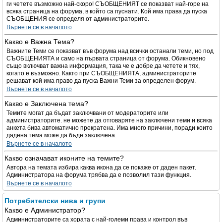
ги четете възможно най-скоро! СЪОБЩЕНИЯТ се показват най-горе на
всяка страница на форума, в който са пуснати. Кой има права да пуска
СЪОБЩЕНИЯ се определя от администраторите.
Върнете се в началото
Какво е Важна Тема?
Важните Теми се показват във форума над всички останали теми, но под
СЪОБЩЕНИЯТА и само на първата страница от форума. Обикновено
също включват важна информация, така че е добре да четете и тях,
когато е възможно. Както при СЪОБЩЕНИЯТА, администраторите
решават кой има право да пуска Важни Теми за определен форум.
Върнете се в началото
Какво е Заключена тема?
Темите могат да бъдат заключвани от модераторите или
администраторите. не можете да отговаряте на заключени теми и всяка
анкета бива автоматично прекратена. Има много причини, поради които
дадена тема може да бъде заключена.
Върнете се в началото
Какво означават иконите на темите?
Автора на темата избира каква икона да се покаже от даден пакет.
Администратора на форума трябва да е позволил тази функция.
Върнете се в началото
Потребителски нива и групи
Какво е Администратор?
Администраторите са хората с най-големи права и контрол във