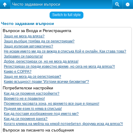
Често задавани въпроси
Switch to full style
Често задавани въпроси
Въпроси за Входа и Регистрацията
Защо не мога да вляза?
Защо въобще трябва да се регистрирам?
Защо излизам автоматично?
Не искам името ми да се вижда в списъка Кой е онлайн. Как става това?
Забравих си паролата!
Добре, регистрирах се, но не мога да вляза!
Регистрирах се преди известно време, но сега не мога да вляза?!
Какво е COPPA?
Защо не мога да се регистрирам?
Какво всъщност прави "Изтрии всички бисквитки"?
Потребителски настройки
Как да си променя настройките?
Времето не е правилно!
Промених часовата зона, но времето все още е грешно!
Родния ми език го няма в списъка!
Как да поставя изображение под името ми?
Как да си променя ранга?
Когато кликна на мейла на някой потребител, форума иска да вляза?!
Въпроси за писането на съобщения