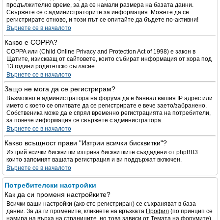
продължително време, за да се намали размера на базата данни.
Свържете се с администраторите за информация. Можете да се
регистрирате отново, и този път се опитайте да бъдете по-активни!
Върнете се в началото
Какво е COPPA?
COPPA или (Child Online Privacy and Protection Act of 1998) е закон в
Щатите, изискващ от сайтовете, които събират информация от хора под
13 години родителско съгласие.
Върнете се в началото
Защо не мога да се регистрирам?
Възможно е администратора на форума да е баннал вашия IP адрес или
името с което се опитвате да се регистрирате е вече заето/забранено.
Собственика може да е спрял временно регистрацията на потребители,
за повече информация се свържете с администратора.
Върнете се в началото
Какво всъщност прави "Изтрии всички бисквитки"?
Изтрий всички бисквитки изтрива бисквитките създадени от phpBB3
които запомнят вашата регистрация и ви поддържат включен.
Върнете се в началото
Потребителски настройки
Как да си променя настройките?
Всички ваши настройки (ако сте регистриран) се съхраняват в база
данни. За да ги промените, кликнете на връзката
Профил
(по принцип се
намира на върха на страниците, но това зависи от Темата на форумите).