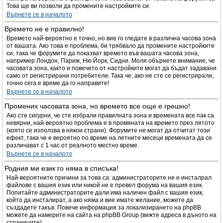
Това ще ви позволи да промените настройките си.
Върнете се в началото
Времето не е правилно!
Времето най-вероятно е точно, но вие го гледате в различна часова зона
от вашата. Ако това е проблема, би трябвало да промените настройките
си, така че форумите да показват времето във вашата часова зона,
например Лондон, Париж, Ню Йорк, Сидни. Моля обърнете внимание, че
часовата зона, както и повечето от настройките могат да бъдат задавани
само от регистрирани потребители. Така че, ако не сте се регистрирали,
точно сега е време да го направите!
Върнете се в началото
Промених часовата зона, но времето все още е грешно!
Ако сте сигурни, че сте избрали правилната зона и времената все пак са
невярни, най-вероятно проблема е в промяната на времето през лятото
(която се използва в някои страни). Форумите не могат да отчитат този
ефект, така че е вероятно по време на летните месеци времената да се
различават с 1 час от реалното местно време.
Върнете се в началото
Родния ми език го няма в списъка!
Най-вероятните причини за това са: администраторите не е инсталрал
файлове с вашия език или никой не е превел форума на вашия език.
Попитайте администраторите дали има наличен файл с вашия език,
който да инсталират, а ако няма и вие имате желание, можете да
създадете такъв. Повече информация за локализирането на phpBB
можете да намерите на сайта на phpBB Group (вижте адреса в дъното на
страниците).