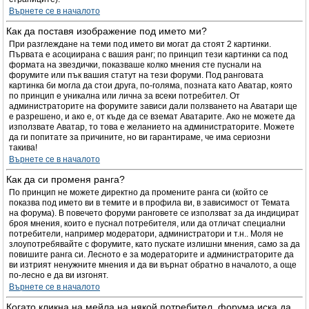
Върнете се в началото
Как да поставя изображение под името ми?
При разглеждане на теми под името ви могат да стоят 2 картинки.
Първата е асоциирана с вашия ранг; по принцип тези картинки са под
формата на звездички, показваше колко мнения сте пуснали на
форумите или пък вашия статут на тези форуми. Под ранговата
картинка би могла да стои друга, по-голяма, позната като Аватар, която
по принцип е уникална или лична за всеки потребител. От
администраторите на форумите зависи дали ползването на Аватари ще
е разрешено, и ако е, от къде да се вземат Аватарите. Ако не можете да
използвате Аватар, то това е желанието на администраторите. Можете
да ги попитате за причините, но ви гарантираме, че има сериозни
такива!
Върнете се в началото
Как да си променя ранга?
По принцип не можете директно да промените ранга си (който се
показва под името ви в темите и в профила ви, в зависимост от Темата
на форума). В повечето форуми ранговете се използват за да индицират
броя мнения, които е пуснал потребителя, или да отличат специални
потребители, например модератори, администратори и т.н.. Моля не
злоупотребявайте с форумите, като пускате излишни мнения, само за да
повишите ранга си. Лесното е за модераторите и администраторите да
ви изтрият ненужните мнения и да ви върнат обратно в началото, а още
по-лесно е да ви изгонят.
Върнете се в началото
Когато кликна на мейла на някой потребител, форума иска да