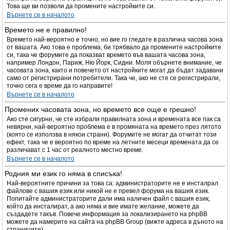
Това ще ви позволи да промените настройките си.
Върнете се в началото
Времето не е правилно!
Времето най-вероятно е точно, но вие го гледате в различна часова зона
от вашата. Ако това е проблема, би трябвало да промените настройките
си, така че форумите да показват времето във вашата часова зона,
например Лондон, Париж, Ню Йорк, Сидни. Моля обърнете внимание, че
часовата зона, както и повечето от настройките могат да бъдат задавани
само от регистрирани потребители. Така че, ако не сте се регистрирали,
точно сега е време да го направите!
Върнете се в началото
Промених часовата зона, но времето все още е грешно!
Ако сте сигурни, че сте избрали правилната зона и времената все пак са
невярни, най-вероятно проблема е в промяната на времето през лятото
(която се използва в някои страни). Форумите не могат да отчитат този
ефект, така че е вероятно по време на летните месеци времената да се
различават с 1 час от реалното местно време.
Върнете се в началото
Родния ми език го няма в списъка!
Най-вероятните причини за това са: администраторите не е инсталрал
файлове с вашия език или никой не е превел форума на вашия език.
Попитайте администраторите дали има наличен файл с вашия език,
който да инсталират, а ако няма и вие имате желание, можете да
създадете такъв. Повече информация за локализирането на phpBB
можете да намерите на сайта на phpBB Group (вижте адреса в дъното на
страниците).