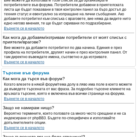
Вие можете да използвате този списък за да организирате
потребителите във форума. Потребители добавени в приятелската
листа ще бъдат показвани в твоя контролен панел за бърз достъп до
техния статус и евентуално за изпращане на лични съобщения. Ако
добавите потребител към списъка с враговете, вие няма да видите нито
едно негово мнения, те ще бъдат скривани по подразбиране.
Върнете се в началото
Как мога да добавям/изтривам потребители от моят списък с
приятели/врагове?
Вие можете да добавите потребител по два начина. Единия е през
профила на потребителя, другият начин е през контролния панел. От
там директно въвеждате имена, съответно и да изтривате.
Върнете се в началото
Търсене във форума
Как мога да търся във форум?
Когато влезете в някой форум/тема долу в ляво има поле в което можете
да въведете търсената от вас фраза. За подробно търсене кликнете на
връзката търсене, която е включена във всички страници на форума.
Върнете се в началото
Защо не намирам нищо?
Вероятно термините, които ползвате са много често срещани и не са
индексирани от phpBB3. Бъдете по-специфичен и използвайте
допълнителните опции.
Върнете се в началото
Защо търсенето връща бяла страница!?