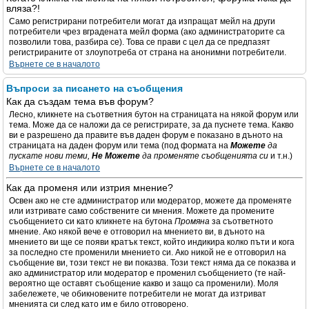
вляза?!
Само регистрирани потребители могат да изпращат мейл на други
потребители чрез вградената мейл форма (ако администраторите са
позволили това, разбира се). Това се прави с цел да се предпазят
регистрираните от злоупотреба от страна на анонимни потребители.
Върнете се в началото
Въпроси за писането на съобщения
Как да създам тема във форум?
Лесно, кликнете на съответния бутон на страницата на някой форум или
тема. Може да се наложи да се регистрирате, за да пуснете тема. Какво
ви е разрешено да правите във даден форум е показано в дъното на
страницата на даден форум или тема (под формата на
Можете
да
пускате нови теми,
Не Можете
да променяте съобщенията си
и т.н.)
Върнете се в началото
Как да променя или изтрия мнение?
Освен ако не сте администратор или модератор, можете да променяте
или изтривате само собствените си мнения. Можете да промените
съобщението си като кликнете на бутона
Промяна
за съответното
мнение. Ако някой вече е отговорил на мнението ви, в дъното на
мнението ви ще се появи кратък текст, който индикира колко пъти и кога
за последно сте променили мнението си. Ако никой не е отговорил на
съобщение ви, този текст не ви показва. Този текст няма да се показва и
ако администратор или модератор е променил съобщението (те най-
вероятно ще оставят съобщение какво и защо са променили). Моля
забележете, че обикновените потребители не могат да изтриват
мненията си след като им е било отговорено.