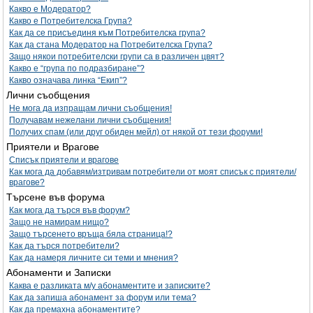
Какво е Модератор?
Какво е Потребителска Група?
Как да се присъединя към Потребителска група?
Как да стана Модератор на Потребителска Група?
Защо някои потребителски групи са в различен цвят?
Какво е “група по подразбиране”?
Какво означава линка “Екип”?
Лични съобщения
Не мога да изпращам лични съобщения!
Получавам нежелани лични съобщения!
Получих спам (или друг обиден мейл) от някой от тези форуми!
Приятели и Врагове
Списък приятели и врагове
Как мога да добавям/изтривам потребители от моят списък с приятели/
врагове?
Търсене във форума
Как мога да търся във форум?
Защо не намирам нищо?
Защо търсенето връща бяла страница!?
Как да търся потребители?
Как да намеря личните си теми и мнения?
Абонаменти и Записки
Каква е разликата м/у абонаментите и записките?
Как да запиша абонамент за форум или тема?
Как да премахна абонаментите?