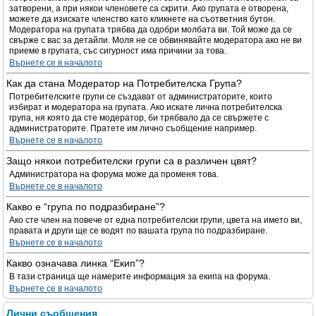
затворени, а при някои членовете са скрити. Ако групата е отворена,
можете да изискате членство като кликнете на съответния бутон.
Модератора на групата трябва да одобри молбата ви. Той може да се
свърже с вас за детайли. Моля не се обвинявайте модератора ако не ви
приеме в групата, със сигурност има причини за това.
Върнете се в началото
Как да стана Модератор на Потребителска Група?
Потребителските групи се създават от администраторите, които
избират и модератора на групата. Ако искате лична потребителска
група, ня която да сте модератор, би трябвало да се свържете с
администраторите. Пратете им лично съобщение например.
Върнете се в началото
Защо някои потребителски групи са в различен цвят?
Администратора на форума може да променя това.
Върнете се в началото
Какво е “група по подразбиране”?
Ако сте член на повече от една потребителски групи, цвета на името ви,
правата и други ще се водят по вашата група по подразбиране.
Върнете се в началото
Какво означава линка “Екип”?
В тази страница ще намерите информация за екипа на форума.
Върнете се в началото
Лични съобщения