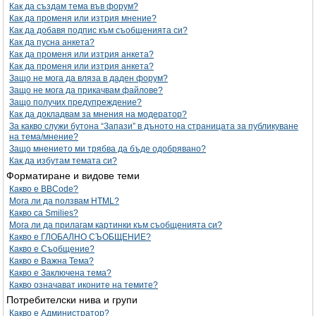
Как да създам тема във форум?
Как да променя или изтрия мнение?
Как да добавя подпис към съобщенията си?
Как да пусна анкета?
Как да променя или изтрия анкета?
Как да променя или изтрия анкета?
Защо не мога да вляза в даден форум?
Защо не мога да прикачвам файлове?
Защо получих предупреждение?
Как да докладвам за мнения на модератор?
За какво служи бутона “Запази” в дъното на страницата за публикуване
на тема/мнение?
Защо мнението ми трябва да бъде одобрявано?
Как да избутам темата си?
Форматиране и видове теми
Какво е BBCode?
Мога ли да ползвам HTML?
Какво са Smilies?
Мога ли да прилагам картинки към съобщенията си?
Какво е ГЛОБАЛНО СЪОБЩЕНИЕ?
Какво е Съобщение?
Какво е Важна Тема?
Какво е Заключена тема?
Какво означават иконите на темите?
Потребителски нива и групи
Какво е Администратор?