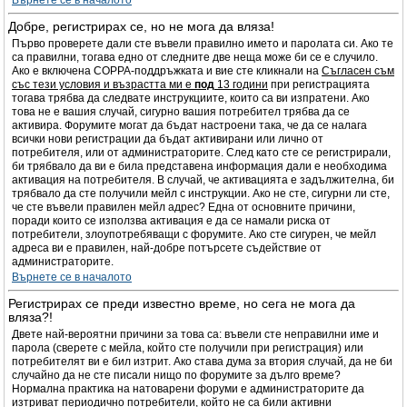
Върнете се в началото
Добре, регистрирах се, но не мога да вляза!
Първо проверете дали сте въвели правилно името и паролата си. Ако те
са правилни, тогава едно от следните две неща може би се е случило.
Ако е включена COPPA-поддръжката и вие сте кликнали на
Съгласен съм
със тези условия и възрастта ми е
под
13 години
при регистрацията
тогава трябва да следвате инструкциите, които са ви изпратени. Ако
това не е вашия случай, сигурно вашия потребител трябва да се
активира. Форумите могат да бъдат настроени така, че да се налага
всички нови регистрации да бъдат активирани или лично от
потребителя, или от администраторите. След като сте се регистрирали,
би трябвало да ви е била представена информация дали е необходима
активация на потребителя. В случай, че активацията е задължителна, би
трябвало да сте получили мейл с инструкции. Ако не сте, сигурни ли сте,
че сте въвели правилен мейл адрес? Една от основните причини,
поради които се използва активация е да се намали риска от
потребители, злоупотребяващи с форумите. Ако сте сигурен, че мейл
адреса ви е правилен, най-добре потърсете съдействие от
администраторите.
Върнете се в началото
Регистрирах се преди известно време, но сега не мога да
вляза?!
Двете най-вероятни причини за това са: въвели сте неправилни име и
парола (сверете с мейла, който сте получили при регистрация) или
потребителят ви е бил изтрит. Ако става дума за втория случай, да не би
случайно да не сте писали нищо по форумите за дълго време?
Нормална практика на натоварени форуми е администраторите да
изтриват периодично потребители, който не са били активни