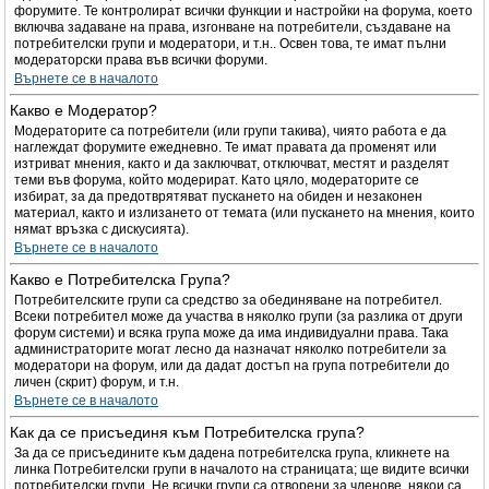
форумите. Те контролират всички функции и настройки на форума, което
включва задаване на права, изгонване на потребители, създаване на
потребителски групи и модератори, и т.н.. Освен това, те имат пълни
модераторски права във всички форуми.
Върнете се в началото
Какво е Модератор?
Модераторите са потребители (или групи такива), чиято работа е да
наглеждат форумите ежедневно. Те имат правата да променят или
изтриват мнения, както и да заключват, отключват, местят и разделят
теми във форума, който модерират. Като цяло, модераторите се
избират, за да предотврятяват пускането на обиден и незаконен
материал, както и излизането от темата (или пускането на мнения, които
нямат връзка с дискусията).
Върнете се в началото
Какво е Потребителска Група?
Потребителските групи са средство за обединяване на потребител.
Всеки потребител може да участва в няколко групи (за разлика от други
форум системи) и всяка група може да има индивидуални права. Така
администраторите могат лесно да назначат няколко потребители за
модератори на форум, или да дадат достъп на група потребители до
личен (скрит) форум, и т.н.
Върнете се в началото
Как да се присъединя към Потребителска група?
За да се присъедините към дадена потребителска група, кликнете на
линка Потребителски групи в началото на страницата; ще видите всички
потребителски групи. Не всички групи са отворени за членове, някои са