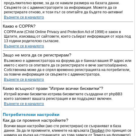
продължително време, за да се намали размера на базата данни.
Свържете се с администраторите за информация. Можете да се
регистрирате отново, и този път се опитайте да бъдете по-активни!
Върнете се в началото
Какво е COPPA?
COPPA или (Child Online Privacy and Protection Act of 1998) е закон в
Щатите, изискващ от сайтовете, които събират информация от хора под
13 години родителско съгласие.
Върнете се в началото
Защо не мога да се регистрирам?
Възможно е администратора на форума да е баннал вашия IP адрес или
името с което се опитвате да се регистрирате е вече заето/забранено.
Собственика може да е спрял временно регистрацията на потребители,
за повече информация се свържете с администратора.
Върнете се в началото
Какво всъщност прави "Изтрии всички бисквитки"?
Изтрий всички бисквитки изтрива бисквитките създадени от phpBB3
които запомнят вашата регистрация и ви поддържат включен.
Върнете се в началото
Потребителски настройки
Как да си променя настройките?
Всички ваши настройки (ако сте регистриран) се съхраняват в база
данни. За да ги промените, кликнете на връзката
Профил
(по принцип се
намира на върха на страниците, но това зависи от Темата на форумите).