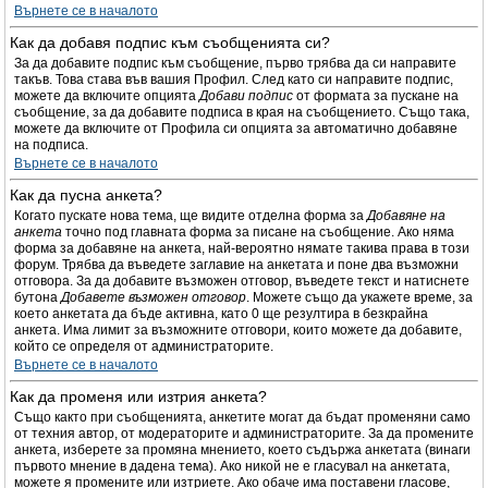
Върнете се в началото
Как да добавя подпис към съобщенията си?
За да добавите подпис към съобщение, първо трябва да си направите
такъв. Това става във вашия Профил. След като си направите подпис,
можете да включите опцията
Добави подпис
от формата за пускане на
съобщение, за да добавите подписа в края на съобщението. Също така,
можете да включите от Профила си опцията за автоматично добавяне
на подписа.
Върнете се в началото
Как да пусна анкета?
Когато пускате нова тема, ще видите отделна форма за
Добавяне на
анкета
точно под главната форма за писане на съобщение. Ако няма
форма за добавяне на анкета, най-вероятно нямате такива права в този
форум. Трябва да въведете заглавие на анкетата и поне два възможни
отговора. За да добавите възможен отговор, въведете текст и натиснете
бутона
Добавете възможен отговор
. Можете също да укажете време, за
което анкетата да бъде активна, като 0 ще резултира в безкрайна
анкета. Има лимит за възможните отговори, които можете да добавите,
който се определя от администраторите.
Върнете се в началото
Как да променя или изтрия анкета?
Също както при съобщенията, анкетите могат да бъдат променяни само
от техния автор, от модераторите и администраторите. За да промените
анкета, изберете за промяна мнението, което съдържа анкетата (винаги
първото мнение в дадена тема). Ако никой не е гласувал на анкетата,
можете я промените или изтриете. Ако обаче има поставени гласове,