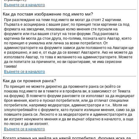
Върнете се в началото
Как да поставя изображение под името ми?
При разглеждане на теми под името ви могат да стоят 2 картинки.
Първата е асоциирана с вашия ранг; по принцип тези картинки са под
формата на звездички, показваше колко мнения сте пуснали на
форумите или пък вашия статут на тези форуми. Под ранговата
картинка би могла да стои друга, по-голяма, позната като Аватар, която
по принцип е уникална или лична за всеки потребител. От
администраторите на форумите зависи дали ползването на Аватари ще
е разрешено, и ако е, от къде да се вземат Аватарите. Ако не можете да
използвате Аватар, то това е желанието на администраторите. Можете
да ги попитате за причините, но ви гарантираме, че има сериозни
такива!
Върнете се в началото
Как да си променя ранга?
По принцип не можете директно да промените ранга си (който се
показва под името ви в темите и в профила ви, в зависимост от Темата
на форума). В повечето форуми ранговете се използват за да индицират
броя мнения, които е пуснал потребителя, или да отличат специални
потребители, например модератори, администратори и т.н.. Моля не
злоупотребявайте с форумите, като пускате излишни мнения, само за да
повишите ранга си. Лесното е за модераторите и администраторите да
ви изтрият ненужните мнения и да ви върнат обратно в началото, а още
по-лесно е да ви изгонят.
Върнете се в началото
Когато кликна на мейла на някой потребител, форума иска да