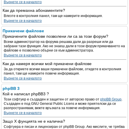
Върнете се в началото
Как да премахна абонаментите?
Влезте в контролния панел, там ще намерите информация.
Върнете се в началото
Прикачени файлове
Прикачените файлове позволени ли са за този форум?
Всеки администратор на форума решава дали да разреши или да
забрани тази функция. Ако не знаеш дали в този форум прикачването на
файлове е позволено обърни се към администратора.
Върнете се в началото
Как да намеря всички мой прикачени файлове
За да откриете всички ваши прикачени файлове, отидете в контролния
панел, там ще намерите повече информация.
Върнете се в началото
phpBB 3
Кой е написал phpBB3 ?
Този софтуер е създаден и защитен от авторско право от
phpBB Group
.
Създаден е под GNU General Public Licens и може приятелски да се
разпространявам, вижте връзката за повече информация.
Върнете се в началото
Защо X фунцията не е налична?
Софтуера е писан и лицензиран от phpBB Group. Ако мислите, че трябва