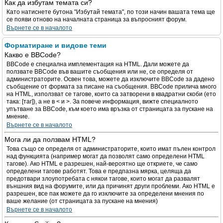
Как да избутам темата си?
Като натиснете бутона "Избутай темата", по този начин вашата тема ще
се появи отново на началната страница за въпросният форум.
Върнете се в началото
Форматиране и видове теми
Какво е BBCode?
BBCode е специална имплементация на HTML. Дали можете да
ползвате BBCode във вашите съобщения или не, се определя от
администраторите. Освен това, можете да изключите BBCode за дадено
съобщение от формата за писане на съобщения. BBCode прилича много
на HTML, използват се тагове, които са затворени в квадратни скоби (ето
така: [таг]), а не в < и >. За повече информация, вижте специалното
упътване за BBCode, към което има връзка от страницата за пускане на
мнение.
Върнете се в началото
Мога ли да ползвам HTML?
Това също се определя от администраторите, които имат пълен контрол
над функцията (например могат да позволят само определени HTML
тагове). Ако HTML е разрешен, най-вероятно ще откриете, че само
определени тагове работят. Това е предпазна мярка, целяща да
предотвари злоупотребата с някои тагове, които могат да развалят
външния вид на форумите, или да причинят други проблеми. Ако HTML е
разрешен, все пак можете да го изключите за определени мнения по
ваше желание (от страницата за пускане на мнения)
Върнете се в началото