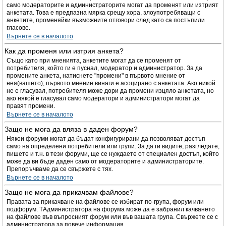
само модераторите и администраторите могат да променят или изтрият
анкетата. Това е предпазна мярка срещу хора, злоупотребяващи с
анкетите, променяйки възможните отговори след като са постъпили
гласове.
Върнете се в началото
Как да променя или изтрия анкета?
Също като при мненията, анкетите могат да се променят от
потребителя, който ги е пуснал, модератор и администратор. За да
промените анкета, натиснете "промени" в първото мнение от
нея(вашето); първото мнение винаги е асоцирано с анкетата. Ако никой
не е гласувал, потребителя може дори да промени изцяло анкетата, но
ако някой е гласувал само модератори и администратори могат да
правят промени.
Върнете се в началото
Защо не мога да вляза в даден форум?
Някои форуми могат да бъдат конфигурирани да позволяват достъп
само на определени потребители или групи. За да ги видите, разгледате,
пишете и т.н. в тези форуми, ще се нуждаете от специален достъп, който
може да ви бъде даден само от модераторите и администраторите.
Препоръчваме да се свържете с тях.
Върнете се в началото
Защо не мога да прикачвам файлове?
Правата за прикачване на файлове се избират по-група, форум или
подфорум. TАдминистратора на форума може да е забранил качването
на файлове във въпросният форум или във вашата група. Свържете се с
администратора за повече информация.