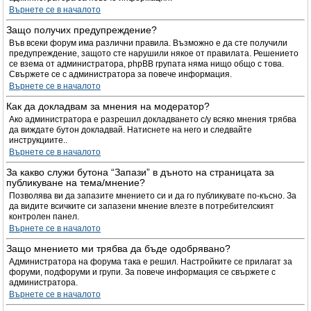
Върнете се в началото
Защо получих предупреждение?
Във всеки форум има различни правила. Възможно е да сте получили
предупреждение, защото сте нарушили някое от правилата. Решението
се взема от администратора, phpBB групата няма нищо общо с това.
Свържете се с администратора за повече информация.
Върнете се в началото
Как да докладвам за мнения на модератор?
Ако администратора е разрешил докладването с/у всяко мнения трябва
да виждате бутон докладвай. Натиснете на него и следвайте
инструкциите..
Върнете се в началото
За какво служи бутона “Запази” в дъното на страницата за
публикуване на тема/мнение?
Позволява ви да запазите мнението си и да го публикувате по-късно. За
да видите всичките си запазени мнение влезте в потребителският
контролен панел.
Върнете се в началото
Защо мнението ми трябва да бъде одобрявано?
Администратора на форума така е решил. Настройките се прилагат за
форуми, подфоруми и групи. За повече информация се свържете с
администратора.
Върнете се в началото