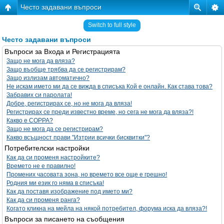
Често задавани въпроси
Switch to full style
Често задавани въпроси
Въпроси за Входа и Регистрацията
Защо не мога да вляза?
Защо въобще трябва да се регистрирам?
Защо излизам автоматично?
Не искам името ми да се вижда в списъка Кой е онлайн. Как става това?
Забравих си паролата!
Добре, регистрирах се, но не мога да вляза!
Регистрирах се преди известно време, но сега не мога да вляза?!
Какво е COPPA?
Защо не мога да се регистрирам?
Какво всъщност прави "Изтрии всички бисквитки"?
Потребителски настройки
Как да си променя настройките?
Времето не е правилно!
Промених часовата зона, но времето все още е грешно!
Родния ми език го няма в списъка!
Как да поставя изображение под името ми?
Как да си променя ранга?
Когато кликна на мейла на някой потребител, форума иска да вляза?!
Въпроси за писането на съобщения