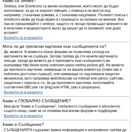
Какво са Smilies?
Smileys, или Emoticons са малки изображения, които могат да бъдат
използвани, за да се изразят емоции, с помощта на кратък код,
например :) означава усмивка, а :( означава нацупване. Пълният списък с
emoticons може да бъде видян в страницата за пускане на мнения. Все
пак не прекалявайте с smileys, защото те лесщо превръщат мнението ви
в нечетимо и модераторите могат да решат да го променят или дори
изтрият!
Върнете се в началото
Мога ли да прилагам картинки към съобщенията си?
Да, можете. В момента обаче форума не позволява ъплоуд на
картинките ви на сървъра. Затова трябва да сте качили картинката
някъде, преди да можете да я приложите към съобщението ви
(например http://www.some-unknown-place.net/my-picture.gif). Не можете
да прилагате картинки, намиращи се на вашия компютър (освен ако е
публично достъпен сървър!), или намиращи се зад някакъв защитен
механизъм, като например мейлбоксове на hotmail или yahoo, сайтове,
защитени с парола и т.н. За да приложите картинка, използвайте
съответния BBCode таг [img] или HTML (ако е разрешен).
Върнете се в началото
Какво е ГЛОБАЛНО СЪОБЩЕНИЕ?
Виж долу "Какво е Съобщение", глобалното съобщение е абсолютно
същото нещо, само че се появява във всички форуми и подфоруми.
Върнете се в началото
Какво е Съобщение?
СЪОБЩЕНИЯТА съдържат важна информация и непременно трябва да