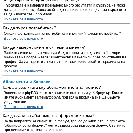
Търсачката е намерила прекалено много резултати и сървъра не може
да се справи с тях. Използвайте допълнителните опции при търсенето
за да нямате тази проблеми.
Върнете се в началото
Как да търся потребители?
Отиди на страницата за потребители и кликни "намери потребител".
Върнете се в началото
Как да намеря личните си теми и мнения?
Вашите лични мнения могат да бъдат открити след клик на "Намери
мненията на потребителя" в контролния панел или през собствения ви
профил. За да търсите за личните си теми, използвайте търсачката на
форума.
Върнете се в началото
Абонаменти и Записки
Каква е разликата м/у абонаментите и записките?
Записките в phpBB3 са като записките във вашия уеб-браузър. Когато
имате абонамент за тема/форум, при всяка промяна вие ще бъдете
уведомявани.
Върнете се в началото
Как да запиша абонамент за форум или тема?
За да направите абонамент на форум, трябва да кликнете на връзката
"абонирай се за форума" която съществува във всеки форум. Стъпките
при абонамент за тема са същите.