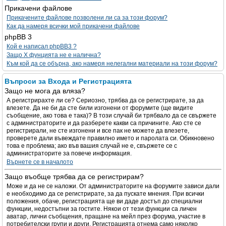
Прикачени файлове
Прикачените файлове позволени ли са за този форум?
Как да намеря всички мой прикачени файлове
phpBB 3
Кой е написал phpBB3 ?
Защо X фунцията не е налична?
Към кой да се обърна, ако намеря нелегални материали на този форум?
Въпроси за Входа и Регистрацията
Защо не мога да вляза?
А регистрирахте ли се? Сериозно, трябва да се регистрирате, за да
влезете. Да не би да сте били изгонени от форумите (ще видите
съобщение, ако това е така)? В този случай би трябвало да се свържете
с администраторите и да разберете какви са причините. Ако сте се
регистрирали, не сте изгонени и все пак не можете да влезете,
проверете дали въвеждате правилно името и паролата си. Обикновено
това е проблема; ако във вашия случай не е, свържете се с
администраторите за повече информация.
Върнете се в началото
Защо въобще трябва да се регистрирам?
Може и да не се наложи. От администраторите на форумите зависи дали
е необходимо да се регистрирате, за да пускате мнения. При всички
положения, обаче, регистрацията ще ви даде достъп до специални
функции, недостъпни за гостите. Някои от тези функции са личен
аватар, лични съобщения, пращане на мейл през форума, участие в
потребителски групи и други. Регистрацията отнема само няколко