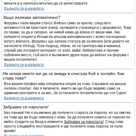
минути и е препоръчително да се регистрирате.
Върнете се в началото
Защо излизам автоматично?
Форумът пази вашия статус
Влязъл
само за кратко, след като
активността ви престане (напр. затворите страницата с форумите). Това
се прави, за да е сигурно, че никой няма да влиза от ваше име. Ако
изберете опцията
Искам да влизам автоматично с всяко посещение
когато влизате, форумът ще запази статуса ви за винаги (или докато не
натиснете Изход). Този подход, обаче, не се препоръчва в никакъв
случай ако ползвате интернет от клуб, кафе, библиотека и прочие
публични места, тъй като е възможно други хора да влязат на форума с
вашия потребител.
Върнете се в началото
Не искам името ми да се вижда в списъка Кой е онлайн. Как
става това?
Във вашия профил има специална опция за това:
Скриване на вашия
онлайн статус
. Ако я включите, името ви ще бъде видимо само за
администраторите и за вас. За останалите потребители ще сте Скрит.
Върнете се в началото
Забравих си паролата!
Без паника! Не е възможно да получите старата си парола, но за сметка
на това ще ви бъде сменена с нова. За да получите новата си парола по
мейл, отидете на Вход и кликнете
Забравих си паролата!
. След това
просто следвайте инструкциите и ще получите нова парола за нула
време!