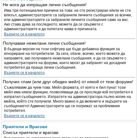
Не мога да изпращам лични съобщения!
Има три потенциални причини за това: не сте регистриран и/или не сте
влязъл, администраторите са забранили личните съобщения за всички,
или администраторите са забранили личните съобщения само за вас.
Ако става дума за последното, можете да се свържете с
администраторите и да попитате каква е причината.
Върнете се в началото
Получавам нежелани лични съобщения!
В бъдещи версии на този софтуер ще бъде добавена функция за
игнориране на потребители. За сега, обаче, всичко, което можете да
направите, ако получавате нежелани съобщения, е да се свържете с
администраторите на форума, които могат да забранят на досадния
потребител да праща лични съобщения.
Върнете се в началото
Получих спам (или друг обиден мейл) от някой от тези форуми!
Съжаляваме да чуем това. Мейл формата, от която е бил пунат този
мейл има някои функции, позволяващи да се проследи кой потребител е
изпратил съобщението. Изпратете на администратора пълно копие на
мейла, който сте получили. Много важно е да включите и хедърите на
съобщението! Администраторите ще се погрижат за проблемния
потребител.
Върнете се в началото
Приятели и Врагове
Списък приятели и врагове