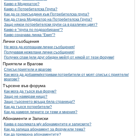
Какво е Модератор?
Какво е Потребителска Група?
Как да се присъединя към Потребителска група?
Как да стана Модератор на Потребителска Група?
Защо някои потребителски групи са в различен цвят?
Какво е “група по подразбиране”?
Какво означава линка “Екип”?
Лични съобщения
Не мога да изпращам лични съобщения!
Получавам нежелани лични съобщения!
Получих спам (или друг обиден мейл) от някой от тези форуми!
Приятели и Врагове
Списък приятели и врагове
Как мога да добавям/изтривам потребители от моят списък с приятели/
врагове?
Търсене във форума
Как мога да търся във форум?
Защо не намирам нищо?
Защо търсенето връща бяла страница!?
Как да търся потребители?
Как да намеря личните си теми и мнения?
Абонаменти и Записки
Каква е разликата м/у абонаментите и записките?
Как да запиша абонамент за форум или тема?
Как да премахна абонаментите?