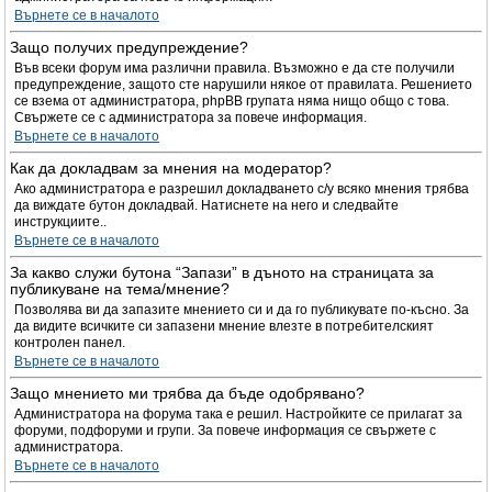
Върнете се в началото
Защо получих предупреждение?
Във всеки форум има различни правила. Възможно е да сте получили
предупреждение, защото сте нарушили някое от правилата. Решението
се взема от администратора, phpBB групата няма нищо общо с това.
Свържете се с администратора за повече информация.
Върнете се в началото
Как да докладвам за мнения на модератор?
Ако администратора е разрешил докладването с/у всяко мнения трябва
да виждате бутон докладвай. Натиснете на него и следвайте
инструкциите..
Върнете се в началото
За какво служи бутона “Запази” в дъното на страницата за
публикуване на тема/мнение?
Позволява ви да запазите мнението си и да го публикувате по-късно. За
да видите всичките си запазени мнение влезте в потребителският
контролен панел.
Върнете се в началото
Защо мнението ми трябва да бъде одобрявано?
Администратора на форума така е решил. Настройките се прилагат за
форуми, подфоруми и групи. За повече информация се свържете с
администратора.
Върнете се в началото