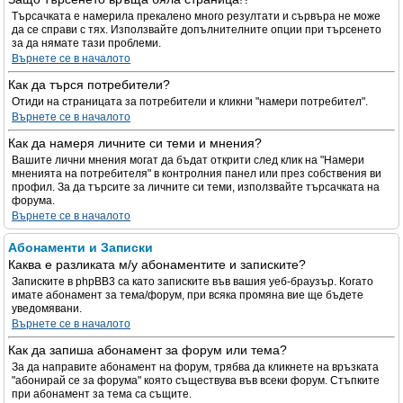
Търсачката е намерила прекалено много резултати и сървъра не може
да се справи с тях. Използвайте допълнителните опции при търсенето
за да нямате тази проблеми.
Върнете се в началото
Как да търся потребители?
Отиди на страницата за потребители и кликни "намери потребител".
Върнете се в началото
Как да намеря личните си теми и мнения?
Вашите лични мнения могат да бъдат открити след клик на "Намери
мненията на потребителя" в контролния панел или през собствения ви
профил. За да търсите за личните си теми, използвайте търсачката на
форума.
Върнете се в началото
Абонаменти и Записки
Каква е разликата м/у абонаментите и записките?
Записките в phpBB3 са като записките във вашия уеб-браузър. Когато
имате абонамент за тема/форум, при всяка промяна вие ще бъдете
уведомявани.
Върнете се в началото
Как да запиша абонамент за форум или тема?
За да направите абонамент на форум, трябва да кликнете на връзката
"абонирай се за форума" която съществува във всеки форум. Стъпките
при абонамент за тема са същите.