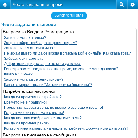
Често задавани въпроси
Switch to full style
Често задавани въпроси
Въпроси за Входа и Регистрацията
Защо не мога да вляза?
Защо въобще трябва да се регистрирам?
Защо излизам автоматично?
Не искам името ми да се вижда в списъка Кой е онлайн. Как става това?
Забравих си паролата!
Добре, регистрирах се, но не мога да вляза!
Регистрирах се преди известно време, но сега не мога да вляза?!
Какво е COPPA?
Защо не мога да се регистрирам?
Какво всъщност прави "Изтрии всички бисквитки"?
Потребителски настройки
Как да си променя настройките?
Времето не е правилно!
Промених часовата зона, но времето все още е грешно!
Родния ми език го няма в списъка!
Как да поставя изображение под името ми?
Как да си променя ранга?
Когато кликна на мейла на някой потребител, форума иска да вляза?!
Въпроси за писането на съобщения