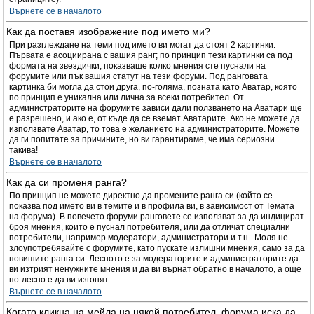
Върнете се в началото
Как да поставя изображение под името ми?
При разглеждане на теми под името ви могат да стоят 2 картинки.
Първата е асоциирана с вашия ранг; по принцип тези картинки са под
формата на звездички, показваше колко мнения сте пуснали на
форумите или пък вашия статут на тези форуми. Под ранговата
картинка би могла да стои друга, по-голяма, позната като Аватар, която
по принцип е уникална или лична за всеки потребител. От
администраторите на форумите зависи дали ползването на Аватари ще
е разрешено, и ако е, от къде да се вземат Аватарите. Ако не можете да
използвате Аватар, то това е желанието на администраторите. Можете
да ги попитате за причините, но ви гарантираме, че има сериозни
такива!
Върнете се в началото
Как да си променя ранга?
По принцип не можете директно да промените ранга си (който се
показва под името ви в темите и в профила ви, в зависимост от Темата
на форума). В повечето форуми ранговете се използват за да индицират
броя мнения, които е пуснал потребителя, или да отличат специални
потребители, например модератори, администратори и т.н.. Моля не
злоупотребявайте с форумите, като пускате излишни мнения, само за да
повишите ранга си. Лесното е за модераторите и администраторите да
ви изтрият ненужните мнения и да ви върнат обратно в началото, а още
по-лесно е да ви изгонят.
Върнете се в началото
Когато кликна на мейла на някой потребител, форума иска да