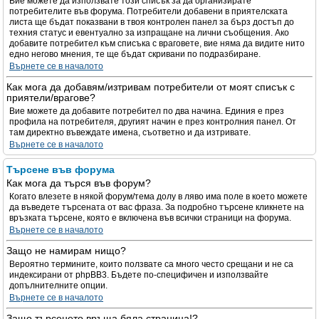
Вие можете да използвате този списък за да организирате
потребителите във форума. Потребители добавени в приятелската
листа ще бъдат показвани в твоя контролен панел за бърз достъп до
техния статус и евентуално за изпращане на лични съобщения. Ако
добавите потребител към списъка с враговете, вие няма да видите нито
едно негово мнения, те ще бъдат скривани по подразбиране.
Върнете се в началото
Как мога да добавям/изтривам потребители от моят списък с
приятели/врагове?
Вие можете да добавите потребител по два начина. Единия е през
профила на потребителя, другият начин е през контролния панел. От
там директно въвеждате имена, съответно и да изтривате.
Върнете се в началото
Търсене във форума
Как мога да търся във форум?
Когато влезете в някой форум/тема долу в ляво има поле в което можете
да въведете търсената от вас фраза. За подробно търсене кликнете на
връзката търсене, която е включена във всички страници на форума.
Върнете се в началото
Защо не намирам нищо?
Вероятно термините, които ползвате са много често срещани и не са
индексирани от phpBB3. Бъдете по-специфичен и използвайте
допълнителните опции.
Върнете се в началото
Защо търсенето връща бяла страница!?