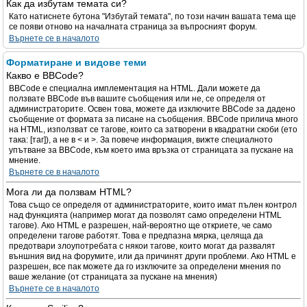
Как да избутам темата си?
Като натиснете бутона "Избутай темата", по този начин вашата тема ще
се появи отново на началната страница за въпросният форум.
Върнете се в началото
Форматиране и видове теми
Какво е BBCode?
BBCode е специална имплементация на HTML. Дали можете да
ползвате BBCode във вашите съобщения или не, се определя от
администраторите. Освен това, можете да изключите BBCode за дадено
съобщение от формата за писане на съобщения. BBCode прилича много
на HTML, използват се тагове, които са затворени в квадратни скоби (ето
така: [таг]), а не в < и >. За повече информация, вижте специалното
упътване за BBCode, към което има връзка от страницата за пускане на
мнение.
Върнете се в началото
Мога ли да ползвам HTML?
Това също се определя от администраторите, които имат пълен контрол
над функцията (например могат да позволят само определени HTML
тагове). Ако HTML е разрешен, най-вероятно ще откриете, че само
определени тагове работят. Това е предпазна мярка, целяща да
предотвари злоупотребата с някои тагове, които могат да развалят
външния вид на форумите, или да причинят други проблеми. Ако HTML е
разрешен, все пак можете да го изключите за определени мнения по
ваше желание (от страницата за пускане на мнения)
Върнете се в началото