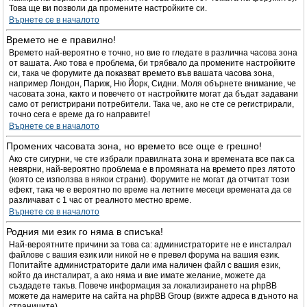
Това ще ви позволи да промените настройките си.
Върнете се в началото
Времето не е правилно!
Времето най-вероятно е точно, но вие го гледате в различна часова зона
от вашата. Ако това е проблема, би трябвало да промените настройките
си, така че форумите да показват времето във вашата часова зона,
например Лондон, Париж, Ню Йорк, Сидни. Моля обърнете внимание, че
часовата зона, както и повечето от настройките могат да бъдат задавани
само от регистрирани потребители. Така че, ако не сте се регистрирали,
точно сега е време да го направите!
Върнете се в началото
Промених часовата зона, но времето все още е грешно!
Ако сте сигурни, че сте избрали правилната зона и времената все пак са
невярни, най-вероятно проблема е в промяната на времето през лятото
(която се използва в някои страни). Форумите не могат да отчитат този
ефект, така че е вероятно по време на летните месеци времената да се
различават с 1 час от реалното местно време.
Върнете се в началото
Родния ми език го няма в списъка!
Най-вероятните причини за това са: администраторите не е инсталрал
файлове с вашия език или никой не е превел форума на вашия език.
Попитайте администраторите дали има наличен файл с вашия език,
който да инсталират, а ако няма и вие имате желание, можете да
създадете такъв. Повече информация за локализирането на phpBB
можете да намерите на сайта на phpBB Group (вижте адреса в дъното на
страниците).