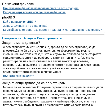
Прикачени файлове
Прикачените файлове позволени ли са за този форум?
Как да намеря всички мой прикачени файлове
phpBB 3
Кой е написал phpBB3 ?
Защо X фунцията не е налична?
Към кой да се обърна, ако намеря нелегални материали на този форум?
Въпроси за Входа и Регистрацията
Защо не мога да вляза?
А регистрирахте ли се? Сериозно, трябва да се регистрирате, за да
влезете. Да не би да сте били изгонени от форумите (ще видите
съобщение, ако това е така)? В този случай би трябвало да се свържете
с администраторите и да разберете какви са причините. Ако сте се
регистрирали, не сте изгонени и все пак не можете да влезете,
проверете дали въвеждате правилно името и паролата си. Обикновено
това е проблема; ако във вашия случай не е, свържете се с
администраторите за повече информация.
Върнете се в началото
Защо въобще трябва да се регистрирам?
Може и да не се наложи. От администраторите на форумите зависи дали
е необходимо да се регистрирате, за да пускате мнения. При всички
положения, обаче, регистрацията ще ви даде достъп до специални
функции, недостъпни за гостите. Някои от тези функции са личен
аватар, лични съобщения, пращане на мейл през форума, участие в
потребителски групи и други. Регистрацията отнема само няколко