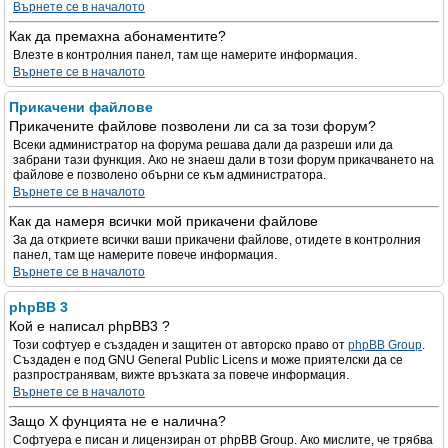
Върнете се в началото
Как да премахна абонаментите?
Влезте в контролния панел, там ще намерите информация.
Върнете се в началото
Прикачени файлове
Прикачените файлове позволени ли са за този форум?
Всеки администратор на форума решава дали да разреши или да
забрани тази функция. Ако не знаеш дали в този форум прикачването на
файлове е позволено обърни се към администратора.
Върнете се в началото
Как да намеря всички мой прикачени файлове
За да откриете всички ваши прикачени файлове, отидете в контролния
панел, там ще намерите повече информация.
Върнете се в началото
phpBB 3
Кой е написал phpBB3 ?
Този софтуер е създаден и защитен от авторско право от
phpBB Group
.
Създаден е под GNU General Public Licens и може приятелски да се
разпространявам, вижте връзката за повече информация.
Върнете се в началото
Защо X фунцията не е налична?
Софтуера е писан и лицензиран от phpBB Group. Ако мислите, че трябва