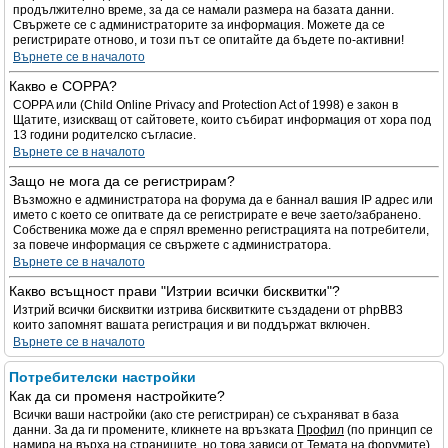
продължително време, за да се намали размера на базата данни.
Свържете се с администраторите за информация. Можете да се
регистрирате отново, и този път се опитайте да бъдете по-активни!
Върнете се в началото
Какво е COPPA?
COPPA или (Child Online Privacy and Protection Act of 1998) е закон в
Щатите, изискващ от сайтовете, които събират информация от хора под
13 години родителско съгласие.
Върнете се в началото
Защо не мога да се регистрирам?
Възможно е администратора на форума да е баннал вашия IP адрес или
името с което се опитвате да се регистрирате е вече заето/забранено.
Собственика може да е спрял временно регистрацията на потребители,
за повече информация се свържете с администратора.
Върнете се в началото
Какво всъщност прави "Изтрии всички бисквитки"?
Изтрий всички бисквитки изтрива бисквитките създадени от phpBB3
които запомнят вашата регистрация и ви поддържат включен.
Върнете се в началото
Потребителски настройки
Как да си променя настройките?
Всички ваши настройки (ако сте регистриран) се съхраняват в база
данни. За да ги промените, кликнете на връзката
Профил
(по принцип се
намира на върха на страниците, но това зависи от Темата на форумите).