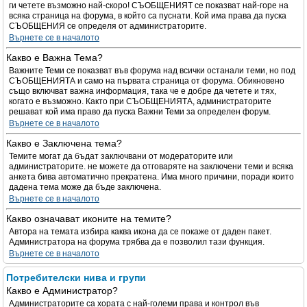
ги четете възможно най-скоро! СЪОБЩЕНИЯТ се показват най-горе на
всяка страница на форума, в който са пуснати. Кой има права да пуска
СЪОБЩЕНИЯ се определя от администраторите.
Върнете се в началото
Какво е Важна Тема?
Важните Теми се показват във форума над всички останали теми, но под
СЪОБЩЕНИЯТА и само на първата страница от форума. Обикновено
също включват важна информация, така че е добре да четете и тях,
когато е възможно. Както при СЪОБЩЕНИЯТА, администраторите
решават кой има право да пуска Важни Теми за определен форум.
Върнете се в началото
Какво е Заключена тема?
Темите могат да бъдат заключвани от модераторите или
администраторите. не можете да отговаряте на заключени теми и всяка
анкета бива автоматично прекратена. Има много причини, поради които
дадена тема може да бъде заключена.
Върнете се в началото
Какво означават иконите на темите?
Автора на темата избира каква икона да се покаже от даден пакет.
Администратора на форума трябва да е позволил тази функция.
Върнете се в началото
Потребителски нива и групи
Какво е Администратор?
Администраторите са хората с най-големи права и контрол във