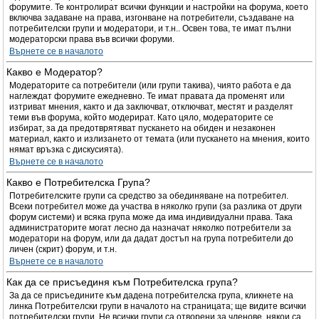
форумите. Те контролират всички функции и настройки на форума, което
включва задаване на права, изгонване на потребители, създаване на
потребителски групи и модератори, и т.н.. Освен това, те имат пълни
модераторски права във всички форуми.
Върнете се в началото
Какво е Модератор?
Модераторите са потребители (или групи такива), чиято работа е да
наглеждат форумите ежедневно. Те имат правата да променят или
изтриват мнения, както и да заключват, отключват, местят и разделят
теми във форума, който модерират. Като цяло, модераторите се
избират, за да предотврятяват пускането на обиден и незаконен
материал, както и излизането от темата (или пускането на мнения, които
нямат връзка с дискусията).
Върнете се в началото
Какво е Потребителска Група?
Потребителските групи са средство за обединяване на потребител.
Всеки потребител може да участва в няколко групи (за разлика от други
форум системи) и всяка група може да има индивидуални права. Така
администраторите могат лесно да назначат няколко потребители за
модератори на форум, или да дадат достъп на група потребители до
личен (скрит) форум, и т.н.
Върнете се в началото
Как да се присъединя към Потребителска група?
За да се присъедините към дадена потребителска група, кликнете на
линка Потребителски групи в началото на страницата; ще видите всички
потребителски групи. Не всички групи са отворени за членове, някои са