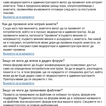
само модераторите и администраторите могат да променят или изтрият
анкетата. Това е предпазна мярка срещу хора, злоупотребяващи с
анкетите, променяйки възможните отговори след като са постъпили
гласове.
Върнете се в началото
Как да променя или изтрия анкета?
Също като при мненията, анкетите могат да се променят от
потребителя, който ги е пуснал, модератор и администратор. За да
промените анкета, натиснете "промени" в първото мнение от
нея(вашето); първото мнение винаги е асоцирано с анкетата. Ако никой
не е гласувал, потребителя може дори да промени изцяло анкетата, но
ако някой е гласувал само модератори и администратори могат да
правят промени.
Върнете се в началото
Защо не мога да вляза в даден форум?
Някои форуми могат да бъдат конфигурирани да позволяват достъп
само на определени потребители или групи. За да ги видите, разгледате,
пишете и т.н. в тези форуми, ще се нуждаете от специален достъп, който
може да ви бъде даден само от модераторите и администраторите.
Препоръчваме да се свържете с тях.
Върнете се в началото
Защо не мога да прикачвам файлове?
Правата за прикачване на файлове се избират по-група, форум или
подфорум. TАдминистратора на форума може да е забранил качването
на файлове във въпросният форум или във вашата група. Свържете се с
администратора за повече информация.