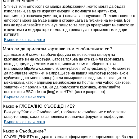
Какво са Smilies?
Smileys, или Emoticons са малки изображения, които могат да бъдат
използвани, за да се изразят емоции, с помощта на кратък код,
например :) означава усмивка, а :( означава нацупване. Пълният списък с
emoticons може да бъде видян в страницата за пускане на мнения. Все
пак не прекалявайте с smileys, защото те лесщо превръщат мнението ви
в нечетимо и модераторите могат да решат да го променят или дори
изтрият!
Върнете се в началото
Мога ли да прилагам картинки към съобщенията си?
Да, можете. В момента обаче форума не позволява ъплоуд на
картинките ви на сървъра. Затова трябва да сте качили картинката
някъде, преди да можете да я приложите към съобщението ви
(например http://www.some-unknown-place.net/my-picture.gif). Не можете
да прилагате картинки, намиращи се на вашия компютър (освен ако е
публично достъпен сървър!), или намиращи се зад някакъв защитен
механизъм, като например мейлбоксове на hotmail или yahoo, сайтове,
защитени с парола и т.н. За да приложите картинка, използвайте
съответния BBCode таг [img] или HTML (ако е разрешен).
Върнете се в началото
Какво е ГЛОБАЛНО СЪОБЩЕНИЕ?
Виж долу "Какво е Съобщение", глобалното съобщение е абсолютно
същото нещо, само че се появява във всички форуми и подфоруми.
Върнете се в началото
Какво е Съобщение?
СЪОБЩЕНИЯТА съдържат важна информация и непременно трябва да