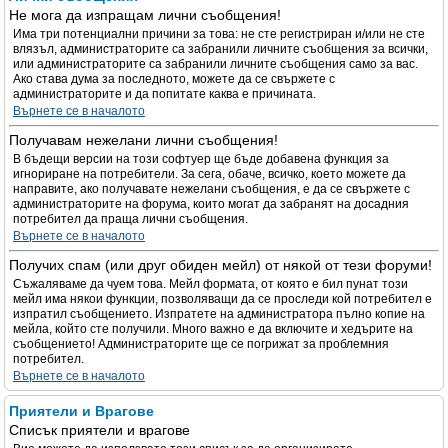
Не мога да изпращам лични съобщения!
Има три потенциални причини за това: не сте регистриран и/или не сте
влязъл, администраторите са забранили личните съобщения за всички,
или администраторите са забранили личните съобщения само за вас.
Ако става дума за последното, можете да се свържете с
администраторите и да попитате каква е причината.
Върнете се в началото
Получавам нежелани лични съобщения!
В бъдещи версии на този софтуер ще бъде добавена функция за
игнориране на потребители. За сега, обаче, всичко, което можете да
направите, ако получавате нежелани съобщения, е да се свържете с
администраторите на форума, които могат да забранят на досадния
потребител да праща лични съобщения.
Върнете се в началото
Получих спам (или друг обиден мейл) от някой от тези форуми!
Съжаляваме да чуем това. Мейл формата, от която е бил пунат този
мейл има някои функции, позволяващи да се проследи кой потребител е
изпратил съобщението. Изпратете на администратора пълно копие на
мейла, който сте получили. Много важно е да включите и хедърите на
съобщението! Администраторите ще се погрижат за проблемния
потребител.
Върнете се в началото
Приятели и Врагове
Списък приятели и врагове