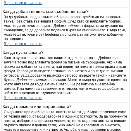
Върнете се в началото
Как да добавя подпис към съобщенията си?
За да добавите подпис към съобщение, първо трябва да си направите
такъв. Това става във вашия Профил. След като си направите подпис,
можете да включите опцията
Добави подпис
от формата за пускане на
съобщение, за да добавите подписа в края на съобщението. Също така,
можете да включите от Профила си опцията за автоматично добавяне
на подписа.
Върнете се в началото
Как да пусна анкета?
Когато пускате нова тема, ще видите отделна форма за
Добавяне на
анкета
точно под главната форма за писане на съобщение. Ако няма
форма за добавяне на анкета, най-вероятно нямате такива права в този
форум. Трябва да въведете заглавие на анкетата и поне два възможни
отговора. За да добавите възможен отговор, въведете текст и натиснете
бутона
Добавете възможен отговор
. Можете също да укажете време, за
което анкетата да бъде активна, като 0 ще резултира в безкрайна
анкета. Има лимит за възможните отговори, които можете да добавите,
който се определя от администраторите.
Върнете се в началото
Как да променя или изтрия анкета?
Също както при съобщенията, анкетите могат да бъдат променяни само
от техния автор, от модераторите и администраторите. За да промените
анкета, изберете за промяна мнението, което съдържа анкетата (винаги
първото мнение в дадена тема). Ако никой не е гласувал на анкетата,
можете я промените или изтриете. Ако обаче има поставени гласове,