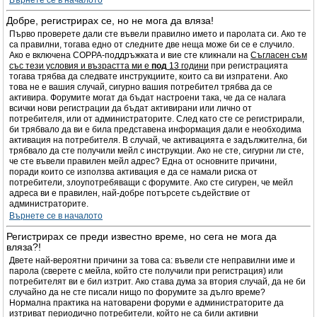
Върнете се в началото
Добре, регистрирах се, но не мога да вляза!
Първо проверете дали сте въвели правилно името и паролата си. Ако те
са правилни, тогава едно от следните две неща може би се е случило.
Ако е включена COPPA-поддръжката и вие сте кликнали на
Съгласен съм
със тези условия и възрастта ми е
под
13 години
при регистрацията
тогава трябва да следвате инструкциите, които са ви изпратени. Ако
това не е вашия случай, сигурно вашия потребител трябва да се
активира. Форумите могат да бъдат настроени така, че да се налага
всички нови регистрации да бъдат активирани или лично от
потребителя, или от администраторите. След като сте се регистрирали,
би трябвало да ви е била представена информация дали е необходима
активация на потребителя. В случай, че активацията е задължителна, би
трябвало да сте получили мейл с инструкции. Ако не сте, сигурни ли сте,
че сте въвели правилен мейл адрес? Една от основните причини,
поради които се използва активация е да се намали риска от
потребители, злоупотребяващи с форумите. Ако сте сигурен, че мейл
адреса ви е правилен, най-добре потърсете съдействие от
администраторите.
Върнете се в началото
Регистрирах се преди известно време, но сега не мога да
вляза?!
Двете най-вероятни причини за това са: въвели сте неправилни име и
парола (сверете с мейла, който сте получили при регистрация) или
потребителят ви е бил изтрит. Ако става дума за втория случай, да не би
случайно да не сте писали нищо по форумите за дълго време?
Нормална практика на натоварени форуми е администраторите да
изтриват периодично потребители, който не са били активни