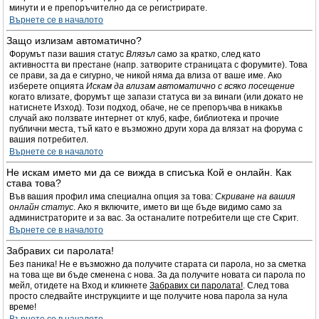
минути и е препоръчително да се регистрирате.
Върнете се в началото
Защо излизам автоматично?
Форумът пази вашия статус
Влязъл
само за кратко, след като
активността ви престане (напр. затворите страницата с форумите). Това
се прави, за да е сигурно, че никой няма да влиза от ваше име. Ако
изберете опцията
Искам да влизам автоматично с всяко посещение
когато влизате, форумът ще запази статуса ви за винаги (или докато не
натиснете Изход). Този подход, обаче, не се препоръчва в никакъв
случай ако ползвате интернет от клуб, кафе, библиотека и прочие
публични места, тъй като е възможно други хора да влязат на форума с
вашия потребител.
Върнете се в началото
Не искам името ми да се вижда в списъка Кой е онлайн. Как
става това?
Във вашия профил има специална опция за това:
Скриване на вашия
онлайн статус
. Ако я включите, името ви ще бъде видимо само за
администраторите и за вас. За останалите потребители ще сте Скрит.
Върнете се в началото
Забравих си паролата!
Без паника! Не е възможно да получите старата си парола, но за сметка
на това ще ви бъде сменена с нова. За да получите новата си парола по
мейл, отидете на Вход и кликнете
Забравих си паролата!
. След това
просто следвайте инструкциите и ще получите нова парола за нула
време!