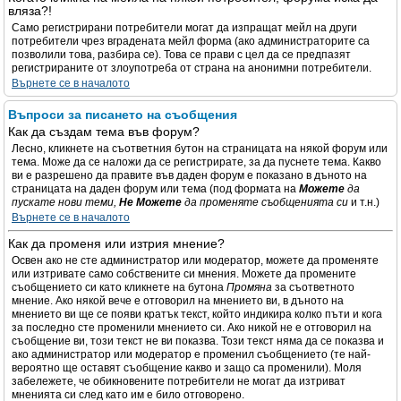
вляза?!
Само регистрирани потребители могат да изпращат мейл на други
потребители чрез вградената мейл форма (ако администраторите са
позволили това, разбира се). Това се прави с цел да се предпазят
регистрираните от злоупотреба от страна на анонимни потребители.
Върнете се в началото
Въпроси за писането на съобщения
Как да създам тема във форум?
Лесно, кликнете на съответния бутон на страницата на някой форум или
тема. Може да се наложи да се регистрирате, за да пуснете тема. Какво
ви е разрешено да правите във даден форум е показано в дъното на
страницата на даден форум или тема (под формата на
Можете
да
пускате нови теми,
Не Можете
да променяте съобщенията си
и т.н.)
Върнете се в началото
Как да променя или изтрия мнение?
Освен ако не сте администратор или модератор, можете да променяте
или изтривате само собствените си мнения. Можете да промените
съобщението си като кликнете на бутона
Промяна
за съответното
мнение. Ако някой вече е отговорил на мнението ви, в дъното на
мнението ви ще се появи кратък текст, който индикира колко пъти и кога
за последно сте променили мнението си. Ако никой не е отговорил на
съобщение ви, този текст не ви показва. Този текст няма да се показва и
ако администратор или модератор е променил съобщението (те най-
вероятно ще оставят съобщение какво и защо са променили). Моля
забележете, че обикновените потребители не могат да изтриват
мненията си след като им е било отговорено.