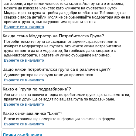
затворени, а при някои членовете са скрити. Ако групата е отворена,
можете да изискате членство като кликнете на съответния бутон.
Модератора на групата трябва да одобри молбата ви. Той може да се
свърже с вас за детайли. Моля не се обвинявайте модератора ако не ви
приеме в групата, със сигурност има причини за това.
Върнете се в началото
Как да стана Модератор на Потребителска Група?
Потребителските групи се създават от администраторите, които
избират и модератора на групата. Ако искате лична потребителска
група, ня която да сте модератор, би трябвало да се свържете с
администраторите. Пратете им лично съобщение например.
Върнете се в началото
Защо някои потребителски групи са в различен цвят?
Администратора на форума може да променя това.
Върнете се в началото
Какво е “група по подразбиране”?
Ако сте член на повече от една потребителски групи, цвета на името ви,
правата и други ще се водят по вашата група по подразбиране.
Върнете се в началото
Какво означава линка “Екип”?
В тази страница ще намерите информация за екипа на форума.
Върнете се в началото
Лични съобщения