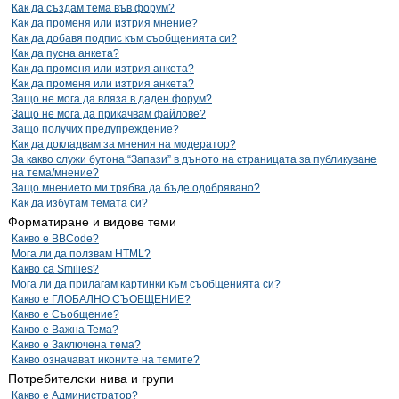
Как да създам тема във форум?
Как да променя или изтрия мнение?
Как да добавя подпис към съобщенията си?
Как да пусна анкета?
Как да променя или изтрия анкета?
Как да променя или изтрия анкета?
Защо не мога да вляза в даден форум?
Защо не мога да прикачвам файлове?
Защо получих предупреждение?
Как да докладвам за мнения на модератор?
За какво служи бутона “Запази” в дъното на страницата за публикуване
на тема/мнение?
Защо мнението ми трябва да бъде одобрявано?
Как да избутам темата си?
Форматиране и видове теми
Какво е BBCode?
Мога ли да ползвам HTML?
Какво са Smilies?
Мога ли да прилагам картинки към съобщенията си?
Какво е ГЛОБАЛНО СЪОБЩЕНИЕ?
Какво е Съобщение?
Какво е Важна Тема?
Какво е Заключена тема?
Какво означават иконите на темите?
Потребителски нива и групи
Какво е Администратор?