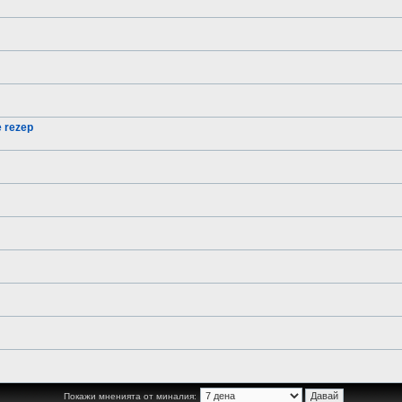
e rezep
Покажи мненията от миналия: