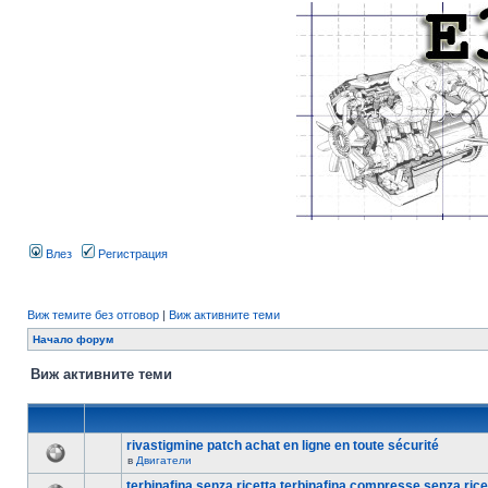
Влез
Регистрация
Виж темите без отговор
|
Виж активните теми
Начало форум
Виж активните теми
rivastigmine patch achat en ligne en toute sécurité
в
Двигатели
terbinafina senza ricetta terbinafina compresse senza rice