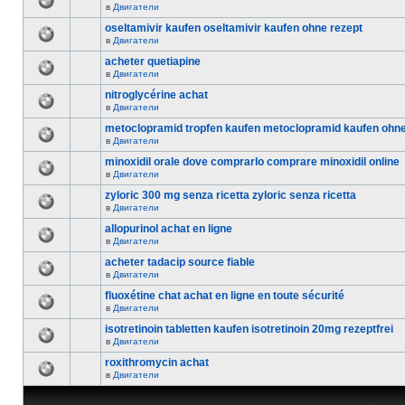
в
Двигатели
oseltamivir kaufen oseltamivir kaufen ohne rezept
в
Двигатели
acheter quetiapine
в
Двигатели
nitroglycérine achat
в
Двигатели
metoclopramid tropfen kaufen metoclopramid kaufen ohn
в
Двигатели
minoxidil orale dove comprarlo comprare minoxidil online
в
Двигатели
zyloric 300 mg senza ricetta zyloric senza ricetta
в
Двигатели
allopurinol achat en ligne
в
Двигатели
acheter tadacip source fiable
в
Двигатели
fluoxétine chat achat en ligne en toute sécurité
в
Двигатели
isotretinoin tabletten kaufen isotretinoin 20mg rezeptfrei
в
Двигатели
roxithromycin achat
в
Двигатели