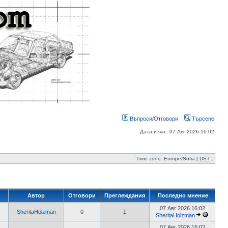
Въпроси/Отговори
Търсене
Дата и час: 07 Авг 2026 16:02
Time zone: Europe/Sofia [
DST
]
Автор
Отговори
Преглеждания
Последно мнение
07 Авг 2026 16:02
SheritaHolzman
0
1
SheritaHolzman
07 Авг 2026 16:02