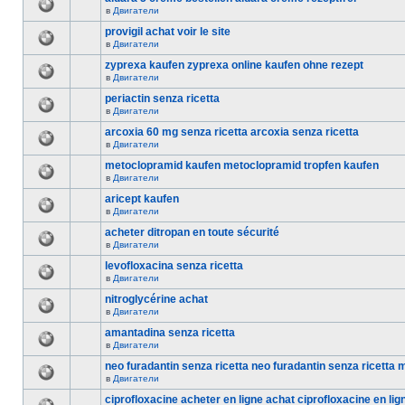
в
Двигатели
provigil achat voir le site
в
Двигатели
zyprexa kaufen zyprexa online kaufen ohne rezept
в
Двигатели
periactin senza ricetta
в
Двигатели
arcoxia 60 mg senza ricetta arcoxia senza ricetta
в
Двигатели
metoclopramid kaufen metoclopramid tropfen kaufen
в
Двигатели
aricept kaufen
в
Двигатели
acheter ditropan en toute sécurité
в
Двигатели
levofloxacina senza ricetta
в
Двигатели
nitroglycérine achat
в
Двигатели
amantadina senza ricetta
в
Двигатели
neo furadantin senza ricetta neo furadantin senza ricetta 
в
Двигатели
ciprofloxacine acheter en ligne achat ciprofloxacine en lig