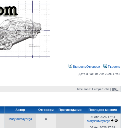
Въпроси/Отговори
Търсене
Дата и час: 06 Авг 2026 17:53
Time zone: Europe/Sofia [
DST
]
Автор
Отговори
Преглеждания
Последно мнение
06 Авг 2026 17:51
MarylouMayorga
0
1
MarylouMayorga
06 Авг 2026 17:51