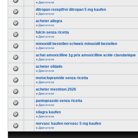
в
Двигатели
ditropan rezeptfrei ditropan 5 mg kaufen
в
Двигатели
acheter allegra
в
Двигатели
fulcin senza ricetta
в
Двигатели
minoxidil bestellen schweiz minoxidil bestellen
в
Двигатели
achat amoxicilline 1g prix amoxicilline acide clavulanique
в
Двигатели
acheter sildalis
в
Двигатели
metoclopramide senza ricetta
в
Двигатели
acheter mestinon 2026
в
Двигатели
pantoprazolo senza ricetta
в
Двигатели
silagra kaufen
в
Двигатели
norvasc kaufen norvasc 5 mg kaufen
в
Двигатели