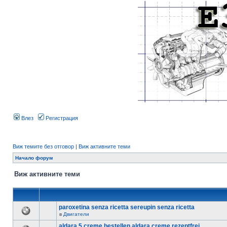
Влез
Регистрация
Виж темите без отговор
|
Виж активните теми
Начало форум
Виж активните теми
paroxetina senza ricetta sereupin senza ricetta
в
Двигатели
aldara 5 creme bestellen aldara creme rezeptfrei