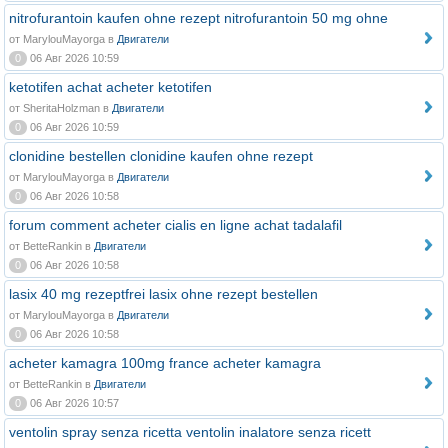
nitrofurantoin kaufen ohne rezept nitrofurantoin 50 mg ohne
от MarylouMayorga в
Двигатели
0
06 Авг 2026 10:59
ketotifen achat acheter ketotifen
от SheritaHolzman в
Двигатели
0
06 Авг 2026 10:59
clonidine bestellen clonidine kaufen ohne rezept
от MarylouMayorga в
Двигатели
0
06 Авг 2026 10:58
forum comment acheter cialis en ligne achat tadalafil
от BetteRankin в
Двигатели
0
06 Авг 2026 10:58
lasix 40 mg rezeptfrei lasix ohne rezept bestellen
от MarylouMayorga в
Двигатели
0
06 Авг 2026 10:58
acheter kamagra 100mg france acheter kamagra
от BetteRankin в
Двигатели
0
06 Авг 2026 10:57
ventolin spray senza ricetta ventolin inalatore senza ricett