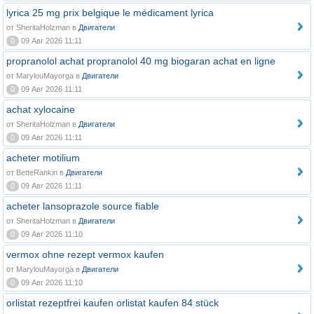
lyrica 25 mg prix belgique le médicament lyrica
от SheritaHolzman в
Двигатели
0
09 Авг 2026 11:11
propranolol achat propranolol 40 mg biogaran achat en ligne
от MarylouMayorga в
Двигатели
0
09 Авг 2026 11:11
achat xylocaine
от SheritaHolzman в
Двигатели
0
09 Авг 2026 11:11
acheter motilium
от BetteRankin в
Двигатели
0
09 Авг 2026 11:11
acheter lansoprazole source fiable
от SheritaHolzman в
Двигатели
0
09 Авг 2026 11:10
vermox ohne rezept vermox kaufen
от MarylouMayorga в
Двигатели
0
09 Авг 2026 11:10
orlistat rezeptfrei kaufen orlistat kaufen 84 stück