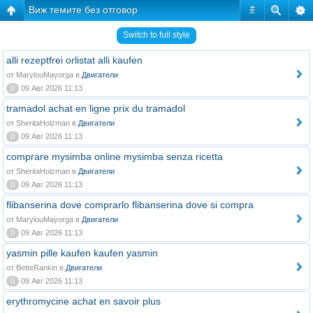
Виж темите без отговор
#
Switch to full style
alli rezeptfrei orlistat alli kaufen
от MarylouMayorga в
Двигатели
0
09 Авг 2026 11:13
tramadol achat en ligne prix du tramadol
от SheritaHolzman в
Двигатели
0
09 Авг 2026 11:13
comprare mysimba online mysimba senza ricetta
от SheritaHolzman в
Двигатели
0
09 Авг 2026 11:13
flibanserina dove comprarlo flibanserina dove si compra
от MarylouMayorga в
Двигатели
0
09 Авг 2026 11:13
yasmin pille kaufen kaufen yasmin
от BetteRankin в
Двигатели
0
09 Авг 2026 11:13
erythromycine achat en savoir plus