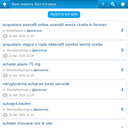
Виж темите без отговор
#
Switch to full style
acquistare avanafil online avanafil senza ricetta in farmaci
от BetteRankin в
Двигатели
0
10 Авг 2026 22:20
acquistare viagra o cialis sildenafil sandoz senza ricetta
от SheritaHolzman в
Двигатели
0
10 Авг 2026 22:20
acheter plavix 75 mg
от MarylouMayorga в
Двигатели
0
10 Авг 2026 22:20
nitroglycérine achat en toute sécurité
от SheritaHolzman в
Двигатели
0
10 Авг 2026 22:19
suhagra kaufen
от MarylouMayorga в
Двигатели
0
10 Авг 2026 22:19
acheter imovane voir le site