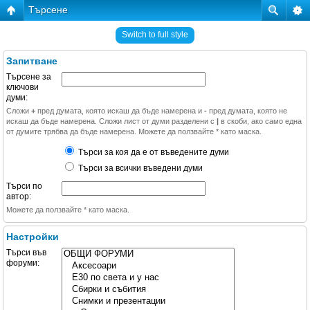
Търсене
Switch to full style
Запитване
Търсене за
ключови
думи:
Сложи
+
пред думата, която искаш да бъде намерена и
-
пред думата, която не
искаш да бъде намерена. Сложи лист от думи разделени с
|
в скоби, ако само една
от думите трябва да бъде намерена. Можете да ползвайте * като маска.
Търси за коя да е от въведените думи
Търси за всички въведени думи
Търси по
автор:
Можете да ползвайте * като маска.
Настройки
Търси във
форуми: