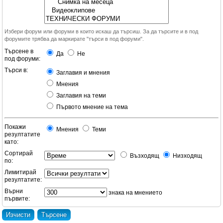
Избери форум или форуми в които искаш да търсиш. За да търсите и в под
форумите трябва да маркирате "търси в под форуми".
Търсене в
Да
Не
под форуми:
Търси в:
Заглавия и мнения
Мнения
Заглавия на теми
Първото мнение на тема
Покажи
Мнения
Теми
резултатите
като:
Сортирай
Възходящ
Низходящ
по:
Лимитирай
резултатите:
Върни
знака на мнението
първите: