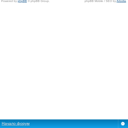
Powered by
phpBB
© phpBB Group.
phpBB Mobile / SEO by
Artodia
.
Начало форум