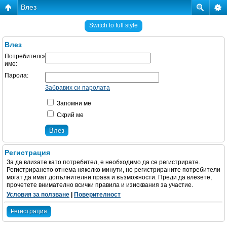
Влез
Switch to full style
Влез
Потребителско
име:
Парола:
Забравих си паролата
Запомни ме
Скрий ме
Регистрация
За да влизате като потребител, е необходимо да се регистрирате.
Регистрирането отнема няколко минути, но регистрираните потребители
могат да имат допълнителни права и възможности. Преди да влезете,
прочетете внимателно всички правила и изисквания за участие.
Условия за ползване
|
Поверителност
Регистрация