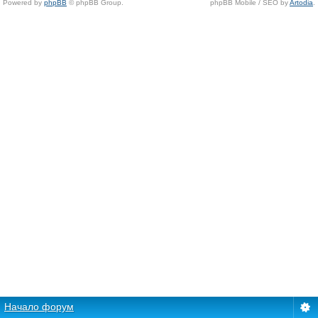
Powered by
phpBB
© phpBB Group.
phpBB Mobile / SEO by
Artodia
.
Начало форум