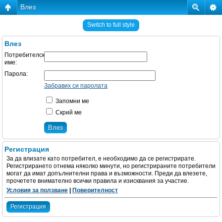
Влез
Switch to full style
Влез
Потребителско
име:
Парола:
Забравих си паролата
Запомни ме
Скрий ме
Регистрация
За да влизате като потребител, е необходимо да се регистрирате.
Регистрирането отнема няколко минути, но регистрираните потребители
могат да имат допълнителни права и възможности. Преди да влезете,
прочетете внимателно всички правила и изисквания за участие.
Условия за ползване
|
Поверителност
Регистрация