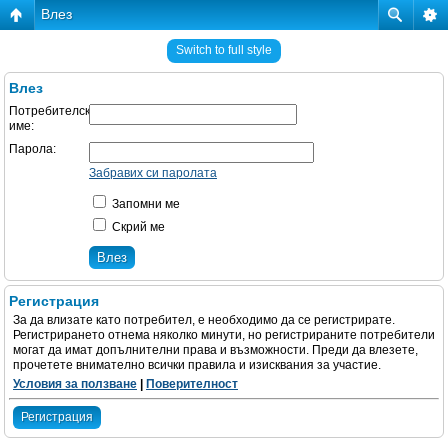
Влез
Switch to full style
Влез
Потребителско
име:
Парола:
Забравих си паролата
Запомни ме
Скрий ме
Регистрация
За да влизате като потребител, е необходимо да се регистрирате.
Регистрирането отнема няколко минути, но регистрираните потребители
могат да имат допълнителни права и възможности. Преди да влезете,
прочетете внимателно всички правила и изисквания за участие.
Условия за ползване
|
Поверителност
Регистрация