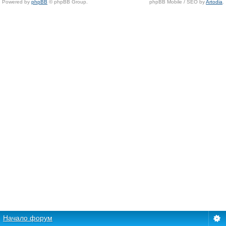
Powered by
phpBB
© phpBB Group.
phpBB Mobile / SEO by
Artodia
.
Начало форум