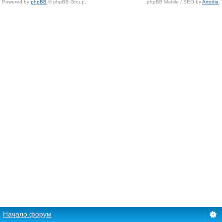
Powered by
phpBB
© phpBB Group.
phpBB Mobile / SEO by
Artodia
.
Начало форум