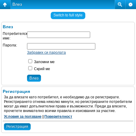
Влез
Switch to full style
Влез
Потребителско
име:
Парола:
Забравих си паролата
Запомни ме
Скрий ме
Регистрация
За да влизате като потребител, е необходимо да се регистрирате.
Регистрирането отнема няколко минути, но регистрираните потребители
могат да имат допълнителни права и възможности. Преди да влезете,
прочетете внимателно всички правила и изисквания за участие.
Условия за ползване
|
Поверителност
Регистрация