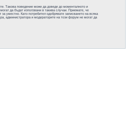
ите. Такова поведение може да доведе до моменталното и
 могат да бъдат използвани в такива случаи. Приемате, че
 за уместно. Като потребител одобрявате записването на всяка
ра, администратора и модераторите на този форум не могат да