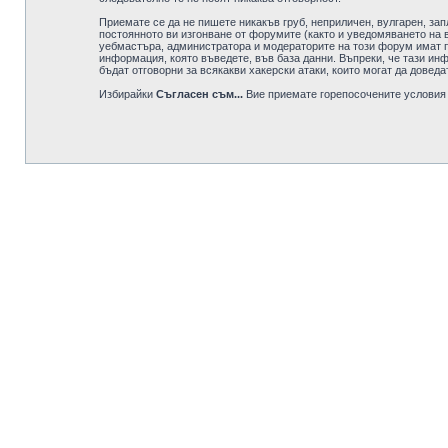
Приемате се да не пишете никакъв груб, неприличен, вулгарен, за
постоянното ви изгонване от форумите (както и уведомяването на в
уебмастъра, администратора и модераторите на този форум имат пр
информация, която въведете, във база данни. Въпреки, че тази ин
бъдат отговорни за всякакви хакерски атаки, които могат да доведа
Избирайки
Съгласен съм...
Вие приемате горепосочените условия