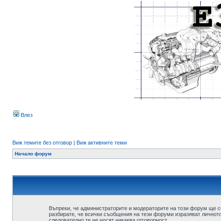
Влез
Виж темите без отговор
|
Виж активните теми
Начало форум
Въпреки, че администраторите и модераторите на този форум ще с
разбирате, че всички съобщения на тези форуми изразяват личното
следователно те не носят никаква отговорност.