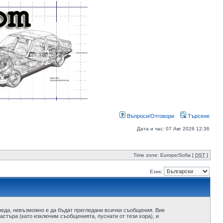
Въпроси/Отговори
Търсене
Дата и час: 07 Авг 2026 12:36
Time zone: Europe/Sofia [
DST
]
Език:
реда, невъзможно е да бъдат прегледани всички съобщения. Вие
стъра (като изключим съобщенията, пуснати от тези хора), и