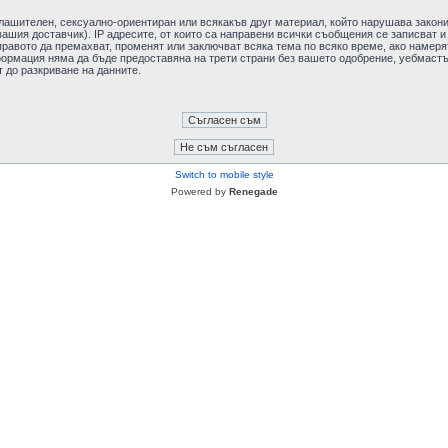
плашителен, сексуално-ориентиран или всякакъв друг материал, който нарушава закон
ашия доставчик). IP адресите, от които са направени всички съобщения се записват и
авото да премахват, променят или заключват всяка тема по всяко време, ако намерят
формация няма да бъде предоставяна на трети страни без вашето одобрение, уебмастъ
т до разкриване на данните.
Switch to mobile style
Powered by
Renegade