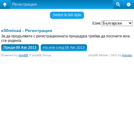
Регистрация
Switch to full style
Език:
e30reload - Регистрация
За да продължите с регистрационната процедура трябва да посочите кога
сте роден/а.
Преди 08 Авг 2013
На или след 08 Авг 2013
Powered by
phpBB
© phpBB Group.
phpBB Mobile / SEO by
Artodia
.