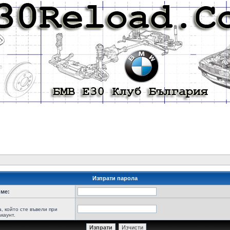
Изпрати парола
ме:
а, който сте въвели при
каунт.