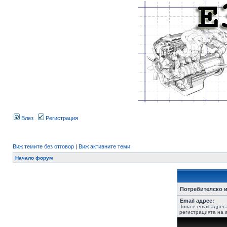
Влез
Регистрация
Виж темите без отговор
|
Виж активните теми
Начало форум
Потребителско и
Email адрес:
Това е email адрес
регистрацията на а