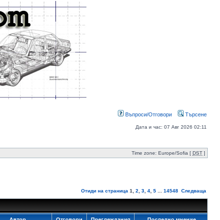
Въпроси/Отговори
Търсене
Дата и час: 07 Авг 2026 02:11
Time zone: Europe/Sofia [
DST
]
Отиди на страница
1
,
2
,
3
,
4
,
5
...
14548
Следваща
Автор
Отговори
Преглеждания
Последно мнение