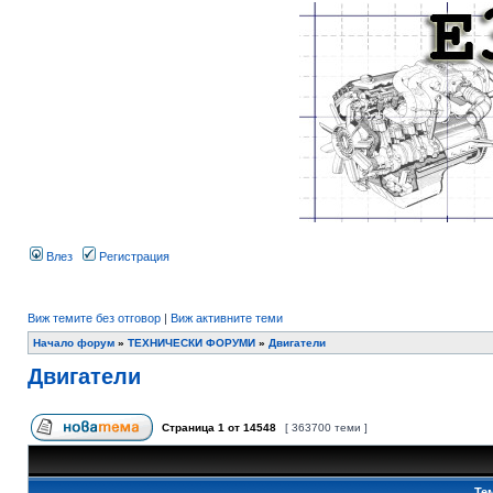
Влез
Регистрация
Виж темите без отговор
|
Виж активните теми
Начало форум
»
ТЕХНИЧЕСКИ ФОРУМИ
»
Двигатели
Двигатели
Страница
1
от
14548
[ 363700 теми ]
Те