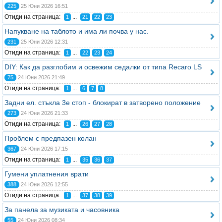
225
25 Юни 2026 16:51
Отиди на страница:
...
1
21
22
23
Напукване на таблото и има ли почва у нас.
231
25 Юни 2026 12:31
Отиди на страница:
...
1
22
23
24
DIY: Как да разглобим и освежим седалки от типа Recaro LS
75
24 Юни 2026 21:49
Отиди на страница:
...
1
6
7
8
Задни ел. стъкла 3е стоп - блокират в затворено положение
273
24 Юни 2026 21:33
Отиди на страница:
...
1
26
27
28
Проблем с предпазен колан
367
24 Юни 2026 17:15
Отиди на страница:
...
1
35
36
37
Гумени уплатнения врати
388
24 Юни 2026 12:55
Отиди на страница:
...
1
37
38
39
За панела за музиката и часовника
55
24 Юни 2026 08:34