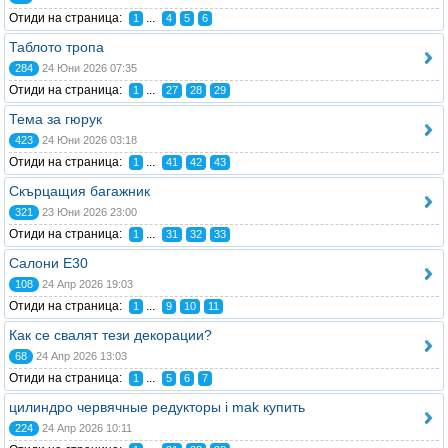
Отиди на страница:
...
1
4
5
6
Таблото тропа
284
24 Юни 2026 07:35
Отиди на страница:
...
1
27
28
29
Тема за гюрук
423
24 Юни 2026 03:18
Отиди на страница:
...
1
41
42
43
Скърцащия багажник
321
23 Юни 2026 23:00
Отиди на страница:
...
1
31
32
33
Салони Е30
108
24 Апр 2026 19:03
Отиди на страница:
...
1
9
10
11
Как се свалят тези декорации?
68
24 Апр 2026 13:03
Отиди на страница:
...
1
5
6
7
цилиндро червячные редукторы i mak купить
224
24 Апр 2026 10:11