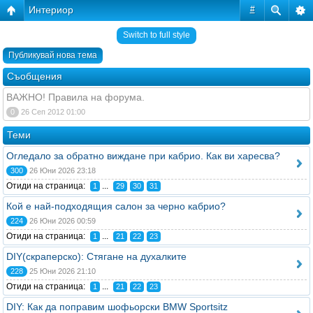
Интериор
#
Switch to full style
Публикувай нова тема
Съобщения
ВАЖНО! Правила на форума.
0
26 Сеп 2012 01:00
Теми
Огледало за обратно виждане при кабрио. Как ви харесва?
300
26 Юни 2026 23:18
Отиди на страница:
...
1
29
30
31
Кой е най-подходящия салон за черно кабрио?
224
26 Юни 2026 00:59
Отиди на страница:
...
1
21
22
23
DIY(скраперско): Стягане на духалките
228
25 Юни 2026 21:10
Отиди на страница:
...
1
21
22
23
DIY: Как да поправим шофьорски BMW Sportsitz