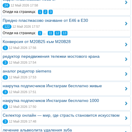
24
12 Май 2026 17:58
Отиди на страница:
1
2
3
Предно пластмасово окачване от Е46 в Е30
122
12 Май 2026 17:57
Отиди на страница:
...
1
11
12
13
Конверсия от M20B25 към M20B28
5
12 Май 2026 17:56
редуктор передвижения тележки мостового крана
3
12 Май 2026 17:54
аналог редуктор siemens
3
12 Май 2026 17:53
накрутка подписчиков Инстаграм бесплатно живые
3
12 Май 2026 17:51
накрутка подписчиков Инстаграм бесплатно 1000
2
12 Май 2026 17:50
Селектор онлайн — мир, где страсть становится искусством
3
12 Май 2026 17:48
лечение альвеолита удаления зуба