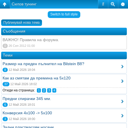
Силов тунинг
#
Switch to full style
Публикувай нова тема
Съобщения
ВАЖНО! Правила на форума.
0
26 Сеп 2012 01:00
Теми
Размер на преден пълнител на Bilstein B8?
8
12 Май 2026 18:04
Как аз смятам да премина на 5х120
37
12 Май 2026 18:02
Отиди на страница:
1
2
3
4
Предни спирачки 345 мм.
6
12 Май 2026 18:01
Конверсия 4х100 -> 5х100
3
12 Май 2026 18:00
Задни пластмасови носачи