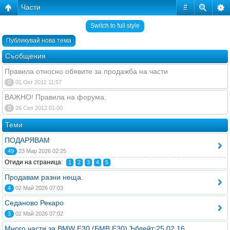
Части
#
Switch to full style
Публикувай нова тема
Съобщения
Правила относно обявите за продажба на части
0
01 Окт 2012 11:57
ВАЖНО! Правила на форума.
0
26 Сеп 2012 01:00
Теми
ПОДАРЯВАМ
49
23 Мар 2026 02:25
Отиди на страница:
1
2
3
4
5
Продавам разни неща.
4
02 Май 2026 07:03
Седаново Рекаро
3
02 Май 2026 07:02
Много части за BMW E30 (БМВ Е30) Ъбдейт:25.02.16