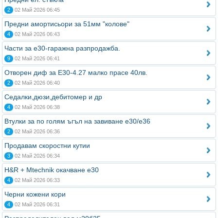
2
02 Май 2026 06:45
Предни амортисьори за 51мм "колове"
4
02 Май 2026 06:43
Части за е30-гаражна разпродажба.
9
02 Май 2026 06:41
Отворен диф за Е30-4.27 малко прасе 40лв.
2
02 Май 2026 06:40
Седалки,дюзи,дебитомер и др
4
02 Май 2026 06:38
Втулки за по голям ъгъл на завиване е30/е36
2
02 Май 2026 06:36
Продавам скоростни кутии
3
02 Май 2026 06:34
H&R + Mtechnik окачване е30
4
02 Май 2026 06:33
Черни кожени кори
4
02 Май 2026 06:31