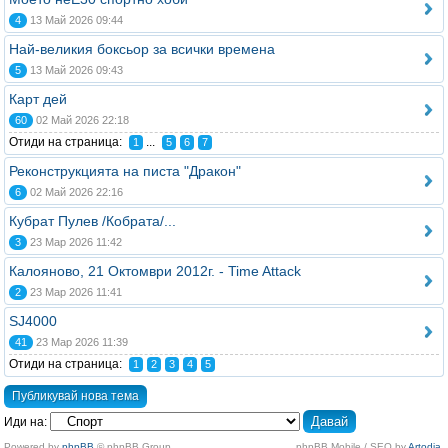
4
13 Май 2026 09:44
Най-великия боксьор за всички времена
5
13 Май 2026 09:43
Карт дей
60
02 Май 2026 22:18
Отиди на страница:
...
1
5
6
7
Реконструкцията на писта "Дракон"
6
02 Май 2026 22:16
Кубрат Пулев /Кобрата/...
3
23 Мар 2026 11:42
Калояново, 21 Октомври 2012г. - Time Attack
2
23 Мар 2026 11:41
SJ4000
41
23 Мар 2026 11:39
Отиди на страница:
1
2
3
4
5
Публикувай нова тема
Иди на:
Powered by
phpBB
© phpBB Group.
phpBB Mobile / SEO by
Artodia
.