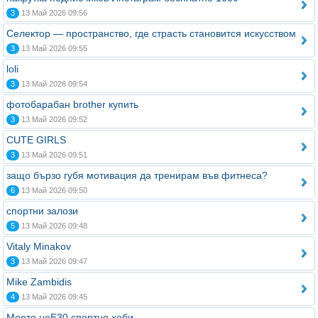
3
13 Май 2026 09:56
Селектор — пространство, где страсть становится искусством
3
13 Май 2026 09:55
loli
3
13 Май 2026 09:54
фотобарабан brother купить
3
13 Май 2026 09:52
CUTE GIRLS
3
13 Май 2026 09:51
защо бързо губя мотивация да тренирам във фитнеса?
6
13 Май 2026 09:50
спортни залози
5
13 Май 2026 09:48
Vitaly Minakov
3
13 Май 2026 09:47
Mike Zambidis
4
13 Май 2026 09:45
Моето неЕ30 спортно хоби