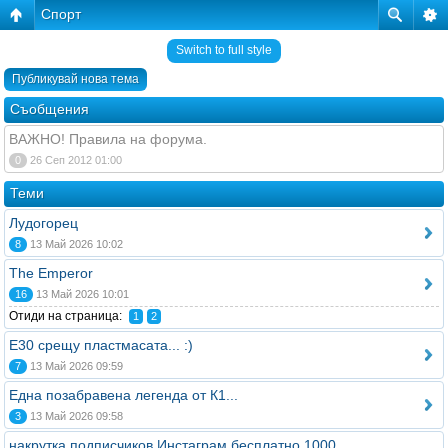
Спорт
Switch to full style
Публикувай нова тема
Съобщения
ВАЖНО! Правила на форума.
0
26 Сеп 2012 01:00
Теми
Лудогорец
8
13 Май 2026 10:02
The Emperor
16
13 Май 2026 10:01
Отиди на страница:
1
2
E30 срещу пластмасата... :)
7
13 Май 2026 09:59
Една позабравена легенда от К1...
3
13 Май 2026 09:58
накрутка подписчиков Инстаграм бесплатно 1000