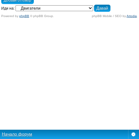
Добави отговор
Иди на:
Powered by
phpBB
© phpBB Group.
phpBB Mobile / SEO by
Artodia
.
Начало форум