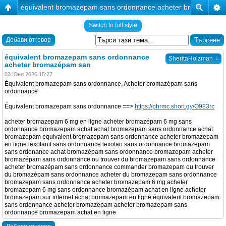
équivalent bromazepam sans ordonnance acheter bromazépam
Switch to full style
Добави отговор
équivalent bromazepam sans ordonnance
↓
SheritaHolzman
acheter bromazépam san
03 Юни 2026 15:27
Équivalent bromazepam sans ordonnance, Acheter bromazépam sans
ordonnance
Équivalent bromazepam sans ordonnance ==>
https://phrmc.short.gy/O983rc
acheter bromazepam 6 mg en ligne acheter bromazépam 6 mg sans
ordonnance bromazepam achat achat bromazepam sans ordonnance achat
bromazepam equivalent bromazepam sans ordonnance acheter bromazepam
en ligne lexotanil sans ordonnance lexotan sans ordonnance bromazepam
sans ordonance achat bromazépam sans ordonnance bromazepam acheter
bromazépam sans ordonnance ou trouver du bromazepam sans ordonnance
acheter bromazépam sans ordonnance commander bromazepam ou trouver
du bromazépam sans ordonnance acheter du bromazepam sans ordonnance
bromazepam sans ordonnance acheter bromazepam 6 mg acheter
bromazepam 6 mg sans ordonnance bromazépam achat en ligne acheter
bromazepam sur internet achat bromazepam en ligne équivalent bromazepam
sans ordonnance acheter bromazepam acheter bromazepam sans
ordonnance bromazepam achat en ligne