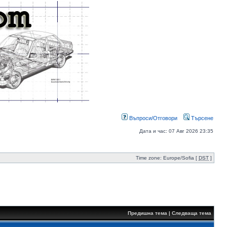
Въпроси/Отговори
Търсене
Дата и час: 07 Авг 2026 23:35
Time zone: Europe/Sofia [
DST
]
Предишна тема
|
Следваща тема