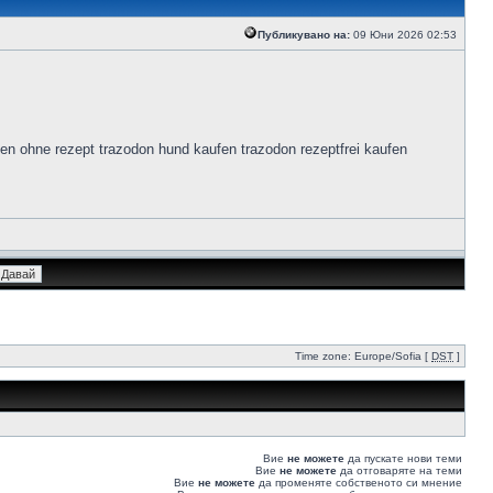
Публикувано на:
09 Юни 2026 02:53
fen ohne rezept trazodon hund kaufen trazodon rezeptfrei kaufen
Time zone: Europe/Sofia [
DST
]
Вие
не можете
да пускате нови теми
Вие
не можете
да отговаряте на теми
Вие
не можете
да променяте собственото си мнение