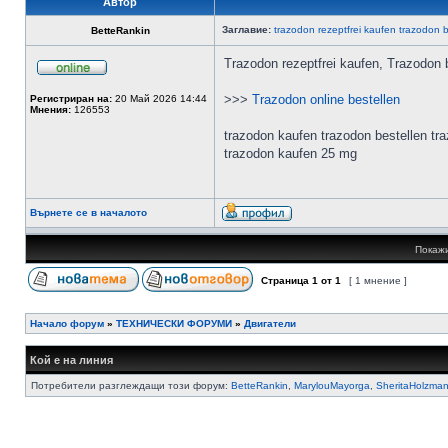
Автор
Заглавие:
trazodon rezeptfrei kaufen trazodon b
BetteRankin
Trazodon rezeptfrei kaufen, Trazodon 
>>>
Trazodon online bestellen
Регистриран на:
20 Май 2026 14:44
Мнения:
126553
trazodon kaufen trazodon bestellen tra
trazodon kaufen 25 mg
Върнете се в началото
Покажи
Страница
1
от
1
[ 1 мнение ]
Начало форум
»
ТЕХНИЧЕСКИ ФОРУМИ
»
Двигатели
Кой е на линия
Потребители разглеждащи този форум:
BetteRankin
,
MarylouMayorga
,
SheritaHolzma