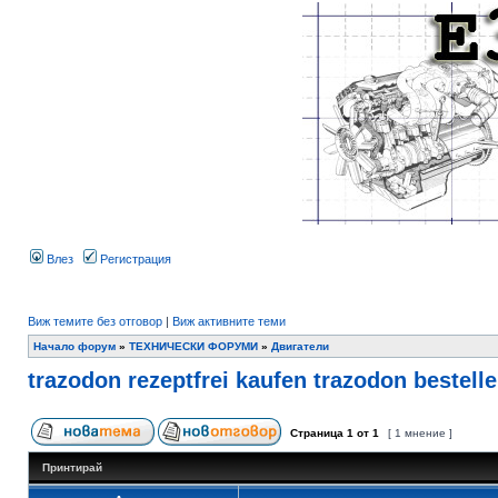
Влез
Регистрация
Виж темите без отговор
|
Виж активните теми
Начало форум
»
ТЕХНИЧЕСКИ ФОРУМИ
»
Двигатели
trazodon rezeptfrei kaufen trazodon bestell
Страница
1
от
1
[ 1 мнение ]
Принтирай