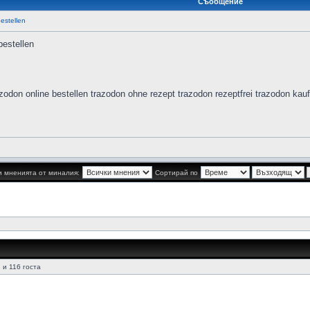
Съобщение
estellen
bestellen
zodon online bestellen trazodon ohne rezept trazodon rezeptfrei trazodon kau
 мненията от миналия:
Сортирай по
n
и 116 госта