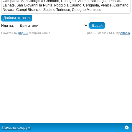
Campania, San Giorgio a Cremano, Collegno, Vittoria, Battipaglia, Pescara,
Lainate, San Giovanni la Punta, Poggio a Caiano, Cerignola, Venice, Cormano,
Novara, Campi Bisenzio, Settimo Torinese, Cologno Monzese.
Добави отговор
Иди на:
Powered by
phpBB
© phpBB Group.
phpBB Mobile / SEO by
Artodia
.
Начало форум