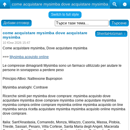
come acquistare mysimba dove acquistare mysimba
Switch to full style
Добави отговор
come acquistare mysimba dove acquistare
↓
SheritaHolzman
mysimba
10 Юни 2026 15:47
Come acquistare mysimba, Dove acquistare mysimba
>>>
Mysimba acquisto online
Le compresse dimagranti Mysimba sono un farmaco utilizzato per aiutare le
persone in sovrappeso a perdere peso
Principio Attivo: Naltrexone Bupropion
Mysimba analoghi: Contrave
Ricerche simili per mysimba dove comprare: mysimba acquisto dove
acquistare mysimba dove comprare mysimba come acquistare mysimba
mysimba compra online comprare mysimba online mysimba acquisto on line
mysimba senza ricetta acquistare mysimba mysimba acquisto online mysimba
dove comprare.
Italia: Sant'Anastasia, Cornaredo, Monza, Milazzo, Casoria, Massa, Pistoia,
Trieste, Sassari, Pesaro, Villa Cortese, Santa Maria degli Angeli, Macerata