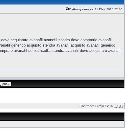
Публикувано на:
11 Юни 2026 22:30
ta dove acquistare avanafil avanafil spedra dove comprarlo avanafil
anafil generico acquisto stendra avanafil acquisto avanafil generico
mprare avanafil senza ricetta stendra avanafil dove acquistare avanafil
Time zone: Europe/Sofia [
DST
]