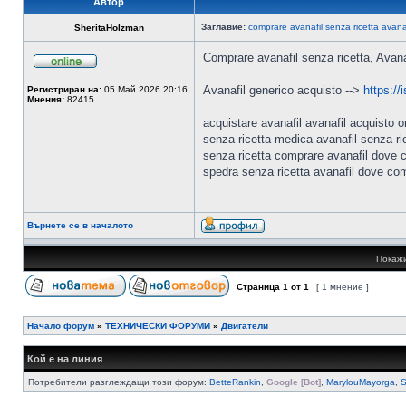
Автор
Заглавие:
comprare avanafil senza ricetta avanaf
SheritaHolzman
Comprare avanafil senza ricetta, Avana
Avanafil generico acquisto -->
https://
Регистриран на:
05 Май 2026 20:16
Мнения:
82415
acquistare avanafil avanafil acquisto o
senza ricetta medica avanafil senza ri
senza ricetta comprare avanafil dove c
spedra senza ricetta avanafil dove comp
Върнете се в началото
Покажи
Страница
1
от
1
[ 1 мнение ]
Начало форум
»
ТЕХНИЧЕСКИ ФОРУМИ
»
Двигатели
Кой е на линия
Потребители разглеждащи този форум:
BetteRankin
,
Google [Bot]
,
MarylouMayorga
,
S