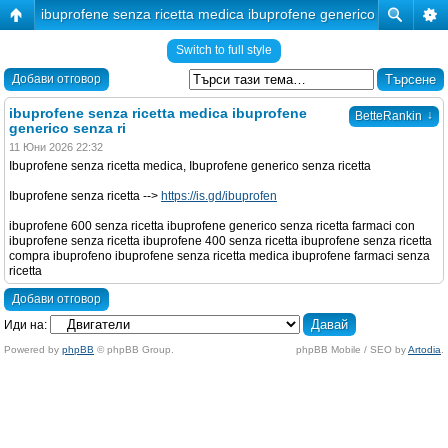
ibuprofene senza ricetta medica ibuprofene generico senza ri
Switch to full style
Добави отговор
ibuprofene senza ricetta medica ibuprofene
↓
BetteRankin
generico senza ri
11 Юни 2026 22:32
Ibuprofene senza ricetta medica, Ibuprofene generico senza ricetta
Ibuprofene senza ricetta -->
https://is.gd/ibuprofen
ibuprofene 600 senza ricetta ibuprofene generico senza ricetta farmaci con
ibuprofene senza ricetta ibuprofene 400 senza ricetta ibuprofene senza ricetta
compra ibuprofeno ibuprofene senza ricetta medica ibuprofene farmaci senza
ricetta
Добави отговор
Иди на:
Powered by
phpBB
© phpBB Group.
phpBB Mobile / SEO by
Artodia
.