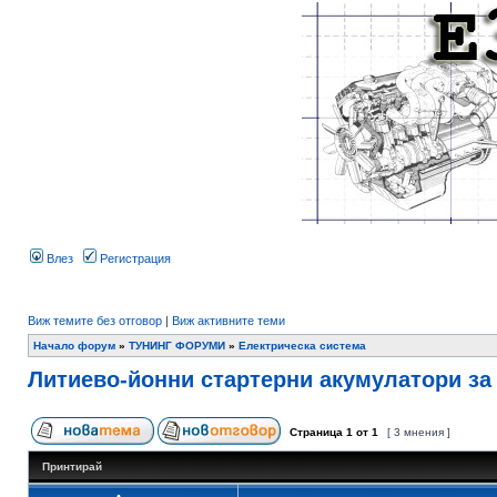
Влез
Регистрация
Виж темите без отговор
|
Виж активните теми
Начало форум
»
ТУНИНГ ФОРУМИ
»
Електрическа система
Литиево-йонни стартерни акумулатори з
Страница
1
от
1
[ 3 мнения ]
Принтирай