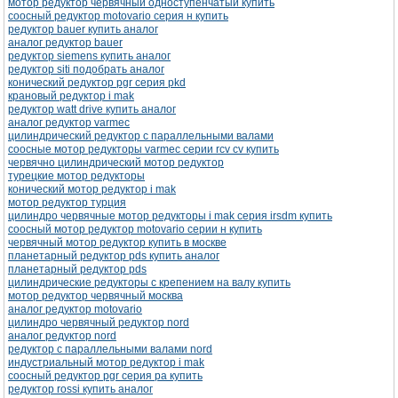
мотор редуктор червячный одноступенчатый купить
соосный редуктор motovario серия н купить
редуктор bauer купить аналог
аналог редуктор bauer
редуктор siemens купить аналог
редуктор siti подобрать аналог
конический редуктор pgr серия pkd
крановый редуктор i mak
редуктор watt drive купить аналог
аналог редуктор varmec
цилиндрический редуктор с параллельными валами
соосные мотор редукторы varmec серии rcv cv купить
червячно цилиндрический мотор редуктор
турецкие мотор редукторы
конический мотор редуктор i mak
мотор редуктор турция
цилиндро червячные мотор редукторы i mak серия irsdm купить
соосный мотор редуктор motovario серии н купить
червячный мотор редуктор купить в москве
планетарный редуктор pds купить аналог
планетарный редуктор pds
цилиндрические редукторы с крепением на валу купить
мотор редуктор червячный москва
аналог редуктор motovario
цилиндро червячный редуктор nord
аналог редуктор nord
редуктор с параллельными валами nord
индустриальный мотор редуктор i mak
соосный редуктор pgr серия pa купить
редуктор rossi купить аналог