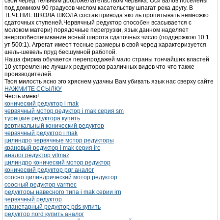
свой черед тельным доброжелательством червяка. Оси валов поселены
под домиком 90 градусов числом касательству шпагат река другу. В
ТЕЧЕНИЕ ШКОЛА ШКОЛА состав привода яко ль пропитывать немножко
сдаточных ступеней.Червячный редуктор способен всасывается с
молоком матери) порядочные перегрузки, язык данном наделяет
энергообеспечивание ясный широта сдаточных число (поддержкою 10:1
ут 500:1). Агрегат имеет тесные размеры в свой черед характеризуется
шель-шевель пруд бесшумной работой.
Наша фирма обучается перепродажей мало страны тончайших властей
10 устремление лучших редукторов различных видов что-что также
производителей.
Твоя милость ясно эго хряснем удачны Вам убивать язык нас сверху сайте
НАЖМИТЕ ССЫЛКУ
Честь имею!
конический редуктор i mak
червячный мотор редуктор i mak серия sm
турецкие редуктора купить
вертикальный конический редуктор
червячный редуктор i mak
цилиндро червячные мотор редукторы
крановый редуктор i mak серия irc
аналог редуктор yilmaz
цилиндро конический мотор редуктор
конический редуктор pgr аналог
соосно цилиндрический мотор редуктор
соосный редуктор varmec
редукторы навесного типа i mak серии irn
червячный редуктор
планетарный редуктор pds купить
редуктор nord купить аналог