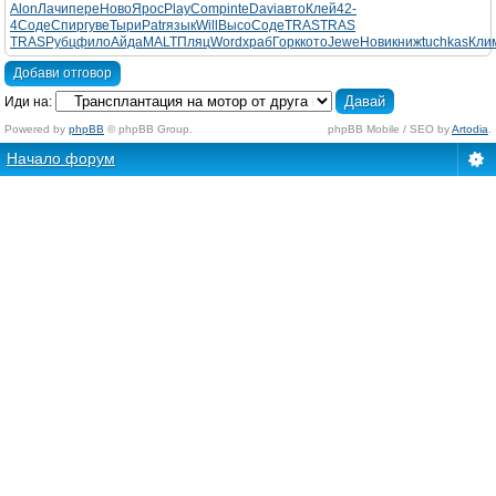
Alon
Лачи
пере
Ново
Ярос
Play
Comp
inte
Davi
авто
Клей
42-
4
Соде
Спир
гуве
Тыри
Patr
язык
Will
Высо
Соде
TRAS
TRAS
TRAS
Рубц
фило
Айда
MALT
Пляц
Word
храб
Горк
кото
Jewe
Нови
книж
tuchkas
Кли
Добави отговор
Иди на:
Powered by
phpBB
© phpBB Group.
phpBB Mobile / SEO by
Artodia
.
Начало форум