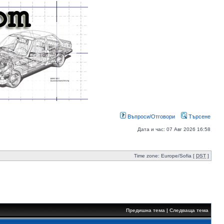
Въпроси/Отговори
Търсене
Дата и час: 07 Авг 2026 16:58
Time zone: Europe/Sofia [
DST
]
Предишна тема
|
Следваща тема