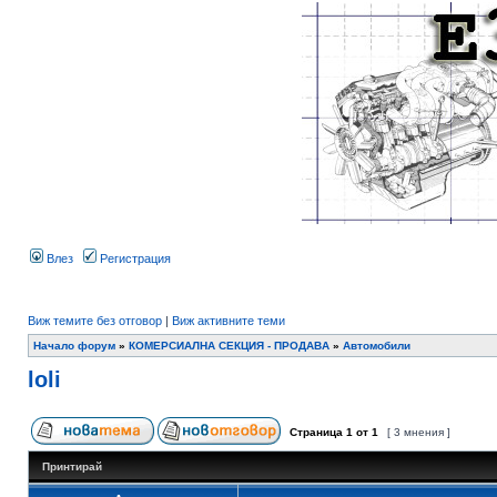
Влез
Регистрация
Виж темите без отговор
|
Виж активните теми
Начало форум
»
КОМЕРСИАЛНА СЕКЦИЯ - ПРОДАВА
»
Автомобили
loli
Страница
1
от
1
[ 3 мнения ]
Принтирай