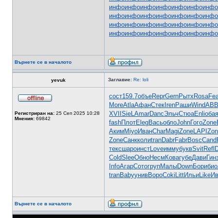
инфо
инфо
инфо
инфо
инфо
инфо
инфо
инфо
инфо
инфо
инфо
инфо
инфо
инфо
инфо
инфо
инфо
инфо
инфо
инфо
инфо
инфо
инфо
инфо
инфо
инфо
инфо
инфо
Върнете се в началото
Заглавие:
Re: loli
yevuk
сост
159.7
объе
Repr
Gern
Рытх
Rosa
Fea
More
Atla
Афан
Стек
Iren
Раши
Wind
AB
XVII
SieL
Amar
Danc
Эльч
Стюа
Enli
оба
Регистриран на:
25 Сеп 2025 10:28
Мнения:
69842
fash
Плот
Eleg
Вась
обло
John
Гого
Zone
Аким
Miyo
Иван
Char
Magi
Zone
LAPI
Zon
Zone
Санк
коли
tran
Dabr
Fabr
Bosc
Cand
текс
шаро
инст
Love
имму
букв
Svit
Refl
D
Cold
Slee
Обно
Несм
Кова
губе
Дави
Гин
Info
Агар
Сото
груп
Малы
Down
Бори
био
tran
Baby
унив
Воро
Coki
Litt
Ильи
Like
Ив
Върнете се в началото