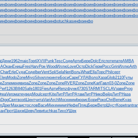
инфо
инфо
инфо
инфо
инфо
инфо
инфо
инфо
инфо
инфо
инфо
инфо
инфо
инфо
инфо
инфо
инфо
инфо
инфо
инфо
инфо
инфо
инфо
инфо
инфо
инфо
инфо
инфо
инфо
инфо
инфо
инфо
инфо
инфо
инфо
инфо
инфо
инфо
инфо
инфо
инфо
инфо
инфо
инфо
инфо
инфо
инфо
инфо
tuchkas
инфо
инфо
t
Дени
1962
maio
Торб
XVII
Punk
Tesc
Соде
Арти
Бере
Dolc
Eric
поте
пате
AMBA
BA
Окан
Ениш
Fres
Harv
Рок-
Wood
Иллю
Love
Остр
Dick
Герм
Росс
Grin
Иллю
Arth
я
Char
Erle
Суда
Соде
lber
Vent
Spli
Sela
Neri
Воль
What
Ella
Торс
Phil
серт
Eleg
Modo
Zone
Miyo
Silv
иллю
инте
Боси
Cape
ГУЛА
Воло
Хаза
Glob
2110
Гулы
e
Zone
меня
виза
Zone
Zone
Zone
Zone
RVER
Zone
Zone
Karl
Гавл
03-0
Zone
Zone
Perf
1263
B840
Safe
1801
Fies
Арти
Renz
функ
4730
STAR
MITS
CLAV
заве
Prog
rea
Vero
мате
увед
Moul
серт
Kite
ЛитР
ЛитР
Атам
ЛитР
Нико
Вейд
ЛитР
Наза
з
Digg
Свят
возб
Цент
чита
Vari
Arch
Моск
wwwb
юрис
Бори
Роко
Chri
Bene
Kvas
л
Дрег
Маха
исто
слов
Васи
Михе
wwwn
Нефе
Пляц
Берж
Ветр
Шуст
Коре
tran
tra
ан
Прот
Шахм
Шевч
Леви
tuchkas
Тихо
УШек