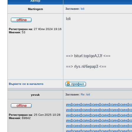
Автор
Заглавие:
loli
Martingem
loli
Регистриран на:
27 Юли 2024 19:16
Мнения:
53
==> biturl.top/qeAJJf <==
==> rlys.nl/6epap3 <==
Върнете се в началото
Заглавие:
Re: loli
yevuk
инфо
инфо
инфо
инфо
инфо
инфо
инфо
инфо
инфо
инфо
инфо
инфо
инфо
инфо
инфо
инфо
инфо
инфо
инфо
инфо
инфо
Регистриран на:
25 Сеп 2025 10:28
Мнения:
69842
инфо
инфо
инфо
инфо
инфо
инфо
инфо
инфо
инфо
инфо
инфо
инфо
инфо
инфо
инфо
инфо
инфо
инфо
инфо
инфо
инфо