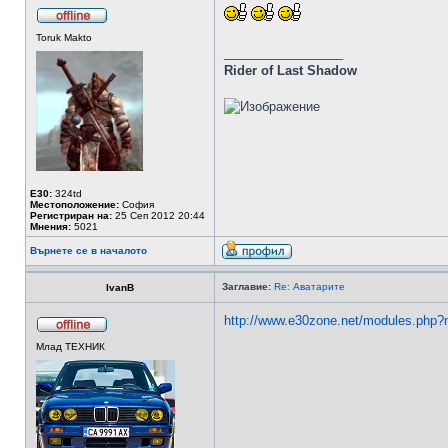
Toruk Makto
_________________
Rider of Last Shadow
E30:
324td
Местоположение:
София
Регистриран на:
25 Сеп 2012 20:44
Мнения:
5021
Върнете се в началото
Заглавие:
Re: Аватарите
IvanB
http://www.e30zone.net/modules.php?
Млад ТЕХНИК