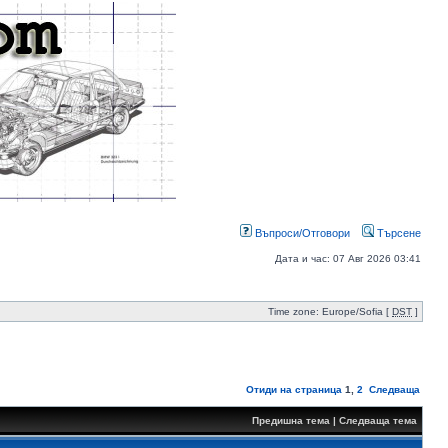
Въпроси/Отговори
Търсене
Дата и час: 07 Авг 2026 03:41
Time zone: Europe/Sofia [
DST
]
Отиди на страница
1
,
2
Следваща
Предишна тема
|
Следваща тема