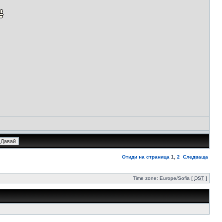
Отиди на страница
1
,
2
Следваща
Time zone: Europe/Sofia [
DST
]