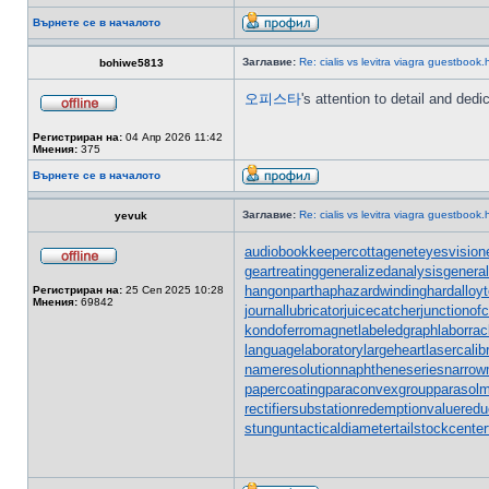
Върнете се в началото
Заглавие:
Re: cialis vs levitra viagra guestbook.
bohiwe5813
오피스타
's attention to detail and dedi
Регистриран на:
04 Апр 2026 11:42
Мнения:
375
Върнете се в началото
Заглавие:
Re: cialis vs levitra viagra guestbook.
yevuk
audiobookkeeper
cottagenet
eyesvision
geartreating
generalizedanalysis
general
hangonpart
haphazardwinding
hardalloy
Регистриран на:
25 Сеп 2025 10:28
Мнения:
69842
journallubricator
juicecatcher
junctionof
kondoferromagnet
labeledgraph
laborrac
languagelaboratory
largeheart
lasercalib
nameresolution
naphtheneseries
narrow
papercoating
paraconvexgroup
parasol
rectifiersubstation
redemptionvalue
redu
stungun
tacticaldiameter
tailstockcenter