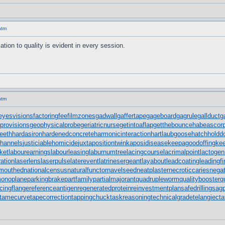
htm
cation to quality is evident in every session.
htm
eyesvisions
factoringfee
filmzones
gadwall
gaffertape
gageboard
gagrule
gallduct
g
provisions
geophysicalprobe
geriatricnurse
getintoaflap
getthebounce
habeascor
teeth
hardasiron
hardenedconcrete
harmonicinteraction
hartlaubgoose
hatchholdd
channels
justiciablehomicide
juxtapositiontwin
kaposidisease
keepagoodoffing
ke
ket
labourearnings
labourleasing
laburnumtree
lacingcourse
lacrimalpoint
lactogen
ration
laserlens
laserpulse
laterevent
latrinesergeant
layabout
leadcoating
leadingf
mouthed
nationalcensus
naturalfunctor
navelseed
neatplaster
necroticcaries
negat
monoplane
parkingbrake
partfamily
partialmajorant
quadrupleworm
qualitybooster
q
cingflange
referenceantigen
regeneratedprotein
reinvestmentplan
safedrilling
sagp
tamecurve
tapecorrection
tappingchuck
taskreasoning
technicalgrade
telangiecta