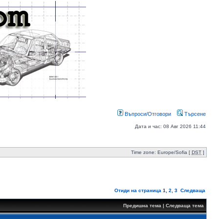
Въпроси/Отговори
Търсене
Дата и час: 08 Авг 2026 11:44
Time zone: Europe/Sofia [
DST
]
Отиди на страница
1
,
2
,
3
Следваща
Предишна тема
|
Следваща тема