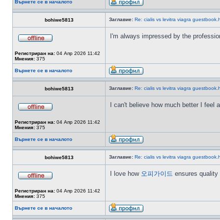
Върнете се в началото
Заглавие:
Re: cialis vs levitra viagra guestbook.
bohiwe5813
I'm always impressed by the professi
Регистриран на:
04 Апр 2026 11:42
Мнения:
375
Върнете се в началото
Заглавие:
Re: cialis vs levitra viagra guestbook.
bohiwe5813
I can't believe how much better I feel a
Регистриран на:
04 Апр 2026 11:42
Мнения:
375
Върнете се в началото
Заглавие:
Re: cialis vs levitra viagra guestbook.
bohiwe5813
I love how
오피가이드
ensures quality an
Регистриран на:
04 Апр 2026 11:42
Мнения:
375
Върнете се в началото