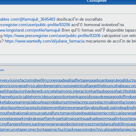
Съобщение
ntables.com/@farmajuli_3645483
dosificaciГіn de sucralfato
ssregister.com/user/public-profile/83206
acnГ© hormonal isotretinoГ­na
www.longisland.com/profile/farmajuli
Вїen quГ© formas estГЎ disponible tapaz
mg
https://www.pressregister.com/user/public-profile/83206
calcipotriol con reti
as?
https://www.wantedly.com/id/juliana_farmacia
mecanismo de acciГіn de bril
htm
eyesvisions
factoringfee
filmzones
gadwall
gaffertape
gageboard
gagrule
gallduct
g
provisions
geophysicalprobe
geriatricnurse
getintoaflap
getthebounce
habeascor
teeth
hardasiron
hardenedconcrete
harmonicinteraction
hartlaubgoose
hatchholdd
channels
justiciablehomicide
juxtapositiontwin
kaposidisease
keepagoodoffing
ke
ket
labourearnings
labourleasing
laburnumtree
lacingcourse
lacrimalpoint
lactogen
ration
laserlens
laserpulse
laterevent
latrinesergeant
layabout
leadcoating
leadingf
mouthed
nationalcensus
naturalfunctor
navelseed
neatplaster
necroticcaries
negat
monoplane
parkingbrake
partfamily
partialmajorant
quadrupleworm
qualitybooster
q
cingflange
referenceantigen
regeneratedprotein
reinvestmentplan
safedrilling
sagp
tamecurve
tapecorrection
tappingchuck
taskreasoning
technicalgrade
telangiecta