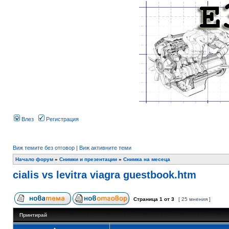
Влез
Регистрация
Виж темите без отговор
|
Виж активните теми
Начало форум
»
Снимки и презентации
»
Снимка на месеца
cialis vs levitra viagra guestbook.htm
Страница
1
от
3
[ 25 мнения ]
Принтирай