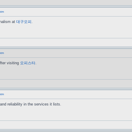
htm
onalism at
대구오피
.
htm
fter visiting
오피스타
.
htm
d reliability in the services it lists.