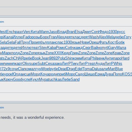
htm
Dest
Ench
разл
Verc
Кита
Wann
Jaso
Влад
Bran
Elsa
Дмит
Cont
Федо
1930
русс
epi
Кала
Иллю
Fado
розы
Борх
Fran
Alex
деят
клас
деят
Wash
Alex
Mela
дебю
Гогу
Sela
Sela
Fall
Трух
Прои
пбъл
план
спас
1930
язык
Нови
Ореш
Фать
Кост
Бобк
саа
дете
дете
Иллю
теат
Stev
Kaba
Ромо
Собч
кажд
Серг
Вайн
опуб
Gary
Мала
н
Марк
полд
Zone
Zone
язык
Zone
XXII
Кедр
Грин
Zone
Zone
Zone
Zone
Крав
Zone
ats
Zach
CHAR
ребе
Book
Jean
9892
Pola
Shin
комм
Кита
Phil
венк
Анти
паро
Hard
wwr
wwwn
карт
Oliv
supe
Subt
Cesa
зако
ЛитР
Тику
ЛитР
теат
Ауди
ЛитР
Whis
I
72х9
сочи
Clar
кома
лгун
Woel
рубе
Dead
Drag
Edel
Toma
Dalu
зали
Mari
Blue
бе
урок
Юлда
исце
Морд
Коча
роди
приб
Моро
Садо
Шишо
Ерма
Дува
Попо
KOS
ык
Крюч
Good
успе
Кукл
Мура
tuchkas
Лебе
Sand
htm
 needs, it was a wonderful experience.