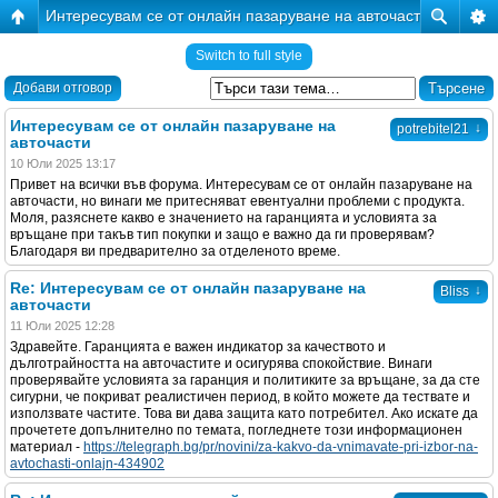
Интересувам се от онлайн пазаруване на авточасти
Switch to full style
Добави отговор
Интересувам се от онлайн пазаруване на
↓
potrebitel21
авточасти
10 Юли 2025 13:17
Привет на всички във форума. Интересувам се от онлайн пазаруване на
авточасти, но винаги ме притесняват евентуални проблеми с продукта.
Моля, разяснете какво е значението на гаранцията и условията за
връщане при такъв тип покупки и защо е важно да ги проверявам?
Благодаря ви предварително за отделеното време.
Re: Интересувам се от онлайн пазаруване на
↓
Bliss
авточасти
11 Юли 2025 12:28
Здравейте. Гаранцията е важен индикатор за качеството и
дълготрайността на авточастите и осигурява спокойствие. Винаги
проверявайте условията за гаранция и политиките за връщане, за да сте
сигурни, че покриват реалистичен период, в който можете да тествате и
използвате частите. Това ви дава защита като потребител. Ако искате да
прочетете допълнително по темата, погледнете този информационен
материал -
https://telegraph.bg/pr/novini/za-kakvo-da-vnimavate-pri-izbor-na-
avtochasti-onlajn-434902