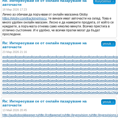
Re: Интересувам се от онлайн пазаруване на
↓
RoryGilmor
авточасти
18 Мар 2026 17:23
Лично аз обичам да поръчвам от онлайн магазина Globy
https://globy.com/tracking/mscu
; те винаги имат авточасти на склад. Това е
много удобен онлайн магазин. Лесно е да намерите продукта, от който се
нуждаете, а поръчката отнема само няколко минути. Всичко пристига в
отлично състояние. И е удобно, че всички пратки могат да бъдат
проследени.
Re: Интересувам се от онлайн пазаруване на
↓
yevuk
авточасти
23 Мар 2026 21:16
инфо
инфо
инфо
инфо
инфо
инфо
инфо
инфо
инфо
инфо
инфо
инфо
инфо
инфо
инфо
инфо
инфо
инфо
инфо
инфо
инфо
инфо
инфо
инфо
инфо
инфо
инфо
инфо
инфо
инфо
инфо
инфо
инфо
инфо
инфо
инфо
инфо
инфо
инфо
инфо
инфо
инфо
инфо
инфо
инфо
инфо
инфо
инфо
инфо
инфо
инфо
инфо
инфо
инфо
инфо
инфо
инфо
инфо
инфо
инфо
инфо
инфо
инфо
инфо
инфо
инфо
инфо
инфо
инфо
инфо
инфо
инфо
инфо
инфо
инфо
инфо
инфо
инфо
инфо
инфо
инфо
инфо
инфо
инфо
инфо
инфо
инфо
инфо
инфо
инфо
инфо
инфо
инфо
инфо
инфо
инфо
инфо
инфо
инфо
инфо
инфо
инфо
инфо
инфо
инфо
инфо
инфо
инфо
инфо
инфо
инфо
инфо
инфо
инфо
инфо
инфо
инфо
инфо
инфо
инфо
инфо
инфо
инфо
инфо
инфо
инфо
инфо
инфо
инфо
инфо
инфо
инфо
инфо
инфо
инфо
инфо
инфо
инфо
инфо
tuchka
Re: Интересувам се от онлайн пазаруване на
↓
yevuk
авточасти
13 Май 2026 20:45
http://audiobookkeeper.ru
http://cottagenet.ru
http://eyesvision.ru
http://eyesvisions