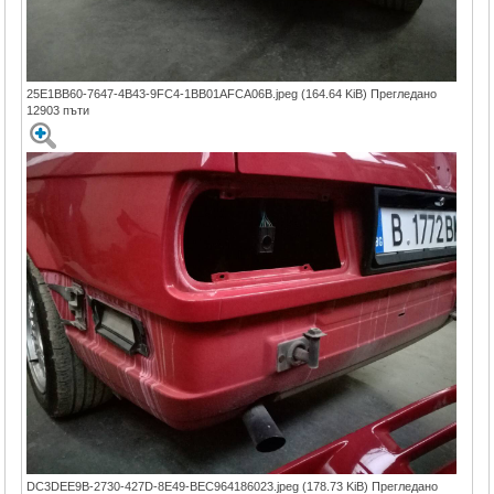
25E1BB60-7647-4B43-9FC4-1BB01AFCA06B.jpeg (164.64 KiB) Прегледано
12903 пъти
DC3DEE9B-2730-427D-8E49-BEC964186023.jpeg (178.73 KiB) Прегледано