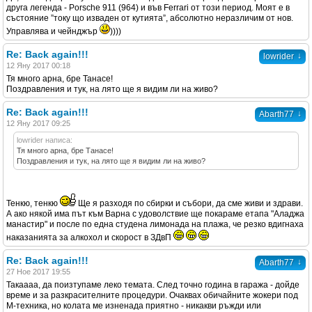
друга легенда - Porsche 911 (964) и във Ferrari от този период. Моят е в
състояние ”току що изваден от кутията”, абсолютно неразличим от нов.
Управлява и чейнджър
))))
Re: Back again!!!
↓
lowrider
12 Яну 2017 00:18
Тя много арна, бре Танасе!
Поздравления и тук, на лято ще я видим ли на живо?
Re: Back again!!!
↓
Abarth77
12 Яну 2017 09:25
lowrider написа:
Тя много арна, бре Танасе!
Поздравления и тук, на лято ще я видим ли на живо?
Тенкю, тенкю
Ще я разходя по сбирки и събори, да сме живи и здрави.
А ако някой има път към Варна с удоволствие ще покараме етапа "Аладжа
манастир" и после по една студена лимонада на плажа, че резко вдигнаха
наказанията за алкохол и скорост в ЗДвП
Re: Back again!!!
↓
Abarth77
27 Ное 2017 19:55
Такаааа, да поизтупаме леко темата. След точно година в гаража - дойде
време и за разкрасителните процедури. Очаквах обичайните жокери под
М-техника, но колата ме изненада приятно - никакви ръжди или