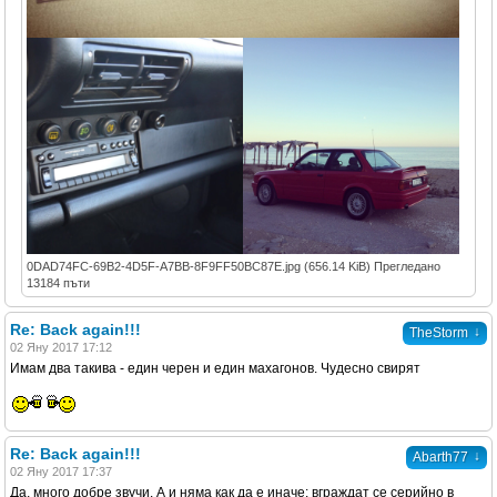
0DAD74FC-69B2-4D5F-A7BB-8F9FF50BC87E.jpg (656.14 KiB) Прегледано
13184 пъти
Re: Back again!!!
↓
TheStorm
02 Яну 2017 17:12
Имам два такива - един черен и един махагонов. Чудесно свирят
Re: Back again!!!
↓
Abarth77
02 Яну 2017 17:37
Да, много добре звучи. А и няма как да е иначе: вграждат се серийно в