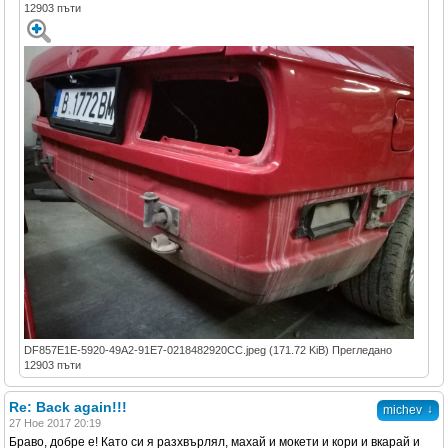
12903 пъти
DF857E1E-5920-49A2-91E7-0218482920CC.jpeg (171.72 KiB) Прегледано
12903 пъти
Re: Back again!!!
↓
michev
27 Ное 2017 20:19
Браво, добре е! Като си я разхвърлял, махай и мокети и кори и вкарай и