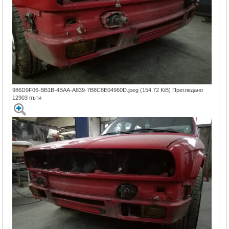
986D9F06-BB1B-4BAA-A839-7B8C8E04960D.jpeg (154.72 KiB) Прегледано
12903 пъти