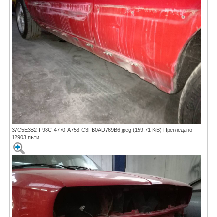
37C5E3B2-F98C-4770-A753-C3FB0AD769B6.jpeg (159.71 KiB) Прегледано
12903 пъти