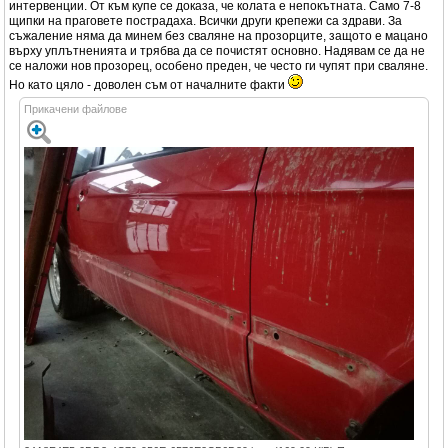
интервенции. От към купе се доказа, че колата е непокътната. Само 7-8
щипки на праговете пострадаха. Всички други крепежи са здрави. За
съжаление няма да минем без сваляне на прозорците, защото е мацано
върху уплътненията и трябва да се почистят основно. Надявам се да не
се наложи нов прозорец, особено преден, че често ги чупят при сваляне.
Но като цяло - доволен съм от началните факти
Прикачени файлове