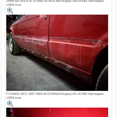
24A8F4E5-0DD3-4C79-956E-6576E2CB6D39.jpeg (169.09 KiB) Прегледано
12903 пъти
F174A651-25CC-4057-9803-AF2CD95A1D33.jpeg (161.45 KiB) Прегледано
12903 пъти