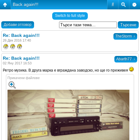
Back again!!!
#
Switch to full style
Добави отговор
Re: Back again!!!
↓
TheStorm
26 Дек 2016 17:40
Re: Back again!!!
↓
Abarth77
02 Яну 2017 16:53
Ретро музика. В друга марка е вграждана заводско, но ще го преживея
Прикачени файлове